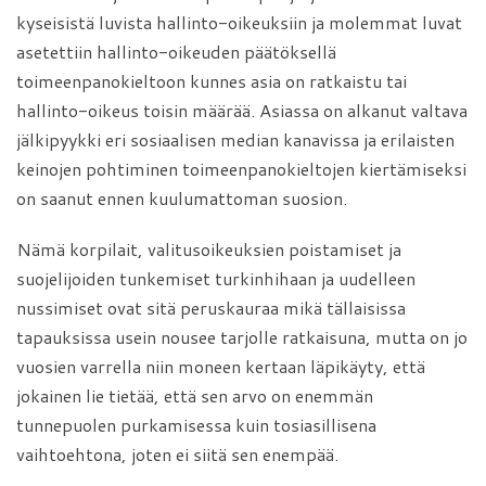
kyseisistä luvista hallinto-oikeuksiin ja molemmat luvat
asetettiin hallinto-oikeuden päätöksellä
toimeenpanokieltoon kunnes asia on ratkaistu tai
hallinto-oikeus toisin määrää. Asiassa on alkanut valtava
jälkipyykki eri sosiaalisen median kanavissa ja erilaisten
keinojen pohtiminen toimeenpanokieltojen kiertämiseksi
on saanut ennen kuulumattoman suosion.
Nämä korpilait, valitusoikeuksien poistamiset ja
suojelijoiden tunkemiset turkinhihaan ja uudelleen
nussimiset ovat sitä peruskauraa mikä tällaisissa
tapauksissa usein nousee tarjolle ratkaisuna, mutta on jo
vuosien varrella niin moneen kertaan läpikäyty, että
jokainen lie tietää, että sen arvo on enemmän
tunnepuolen purkamisessa kuin tosiasillisena
vaihtoehtona, joten ei siitä sen enempää.