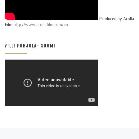
Produced by Arolla
Film
http://www.arollafilm.com/en
VILLI POHJOLA- SUOMI
Artikkelien navigointi
Edellinen
Se