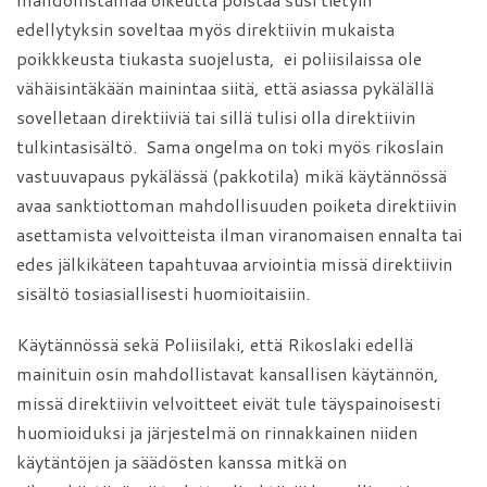
edellytyksin soveltaa myös direktiivin mukaista
poikkkeusta tiukasta suojelusta, ei poliisilaissa ole
vähäisintäkään mainintaa siitä, että asiassa pykälällä
sovelletaan direktiiviä tai sillä tulisi olla direktiivin
tulkintasisältö. Sama ongelma on toki myös rikoslain
vastuuvapaus pykälässä (pakkotila) mikä käytännössä
avaa sanktiottoman mahdollisuuden poiketa direktiivin
asettamista velvoitteista ilman viranomaisen ennalta tai
edes jälkikäteen tapahtuvaa arviointia missä direktiivin
sisältö tosiasiallisesti huomioitaisiin.
Käytännössä sekä Poliisilaki, että Rikoslaki edellä
mainituin osin mahdollistavat kansallisen käytännön,
missä direktiivin velvoitteet eivät tule täyspainoisesti
huomioiduksi ja järjestelmä on rinnakkainen niiden
käytäntöjen ja säädösten kanssa mitkä on