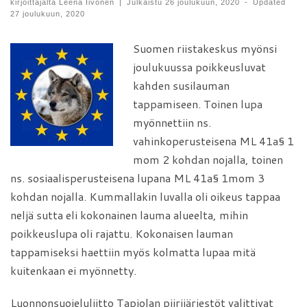
kirjoittajalta
Leena Iivonen
|
Julkaistu
26 joulukuun, 2020
-
Updated
27 joulukuun, 2020
Suomen riistakeskus myönsi
joulukuussa poikkeusluvat
kahden susilauman
tappamiseen. Toinen lupa
myönnettiin ns.
vahinkoperusteisena ML 41a§ 1
mom 2 kohdan nojalla, toinen
ns. sosiaalisperusteisena lupana ML 41a§ 1mom 3
kohdan nojalla. Kummallakin luvalla oli oikeus tappaa
neljä sutta eli kokonainen lauma alueelta, mihin
poikkeuslupa oli rajattu. Kokonaisen lauman
tappamiseksi haettiin myös kolmatta lupaa mitä
kuitenkaan ei myönnetty.
Luonnonsuojeluliitto Tapiolan piirijärjestöt valittivat