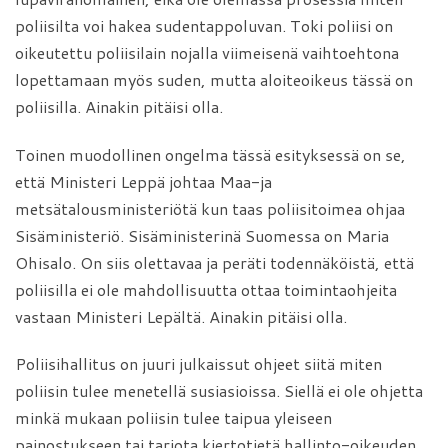
poliisilta voi hakea sudentappoluvan. Toki poliisi on
oikeutettu poliisilain nojalla viimeisenä vaihtoehtona
lopettamaan myös suden, mutta aloiteoikeus tässä on
poliisilla. Ainakin pitäisi olla.
Toinen muodollinen ongelma tässä esityksessä on se,
että Ministeri Leppä johtaa Maa-ja
metsätalousministeriötä kun taas poliisitoimea ohjaa
Sisäministeriö. Sisäministerinä Suomessa on Maria
Ohisalo. On siis olettavaa ja peräti todennäköistä, että
poliisilla ei ole mahdollisuutta ottaa toimintaohjeita
vastaan Ministeri Lepältä. Ainakin pitäisi olla.
Poliisihallitus on juuri julkaissut ohjeet siitä miten
poliisin tulee menetellä susiasioissa. Siellä ei ole ohjetta
minkä mukaan poliisin tulee taipua yleiseen
painostukseen tai tarjota kiertotietä hallinto-oikeuden