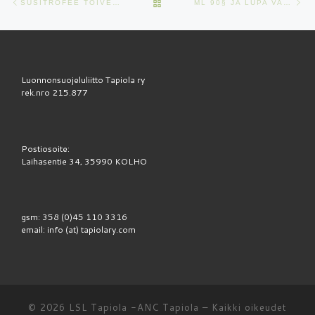
ARTIKKELISIVULLE
SUSITROFEE TOIVEIDEN TYNNYRISSÄ
ML 90§ JA LUPA VALITTAA
Luonnonsuojeluliitto Tapiola ry
rek.nro 215.877
Postiosoite:
Laihasentie 34, 35990 KOLHO
gsm: 358 (0)45 110 3316
email: info (at) tapiolary.com
© 2026
LSL Tapiola -ANC Tapiola
–
Kaikki oikeudet