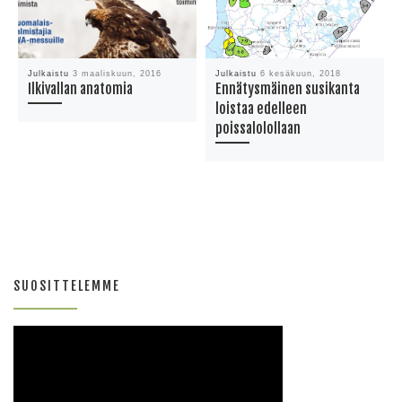
Julkaistu
3 maaliskuun, 2016
Julkaistu
6 kesäkuun, 2018
Ilkivallan anatomia
Ennätysmäinen susikanta
loistaa edelleen
poissalolollaan
SUOSITTELEMME