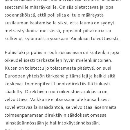
asettamille määräyksille. On siis oletattavaa ja jopa
todennäköistä, että poliisilta ei tule määräystä
susilauman kaatamiselle siksi, että lauma on syönyt
metsästyskoiria metsässä, popsinut pihakoiria tai
kulkenut kylänraittia yöaikaan. Ainakaan toivottavasti.
Poliisilaki ja poliisin rooli susiasiassa on kuitenkin jopa
oikeudellisesti tarkastellen hyvin mielenkiintoinen.
Kuten on toistettu jo toistamasta päästyä, on susi
Euroopan yhteisön tärkeänä pitämä laji ja kaikki sitä
koskevat toimenpiteet Luontodirektiivillä tiukasti
säädelty. Direktiivin rooli oikeushierarakiassa on
velvoittava. Vaikka se ei itsessään ole kansallisesti
sovellettavaa lainsäädäntöä, se velvoittaa jäsenmaita
toimeenpanemaan direktiivin säädökset omassa
lainsäädännössään ja hallintokäytännöissään.