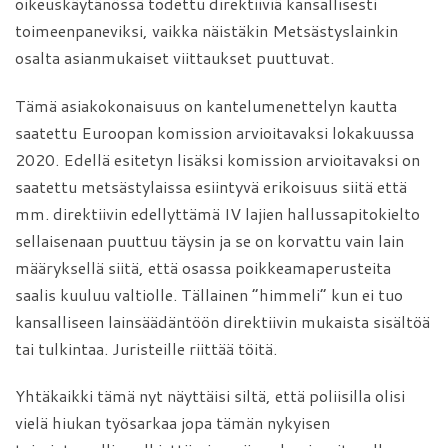
oikeuskäytänössä todettu direktiiviä kansallisesti
toimeenpaneviksi, vaikka näistäkin Metsästyslainkin
osalta asianmukaiset viittaukset puuttuvat.
Tämä asiakokonaisuus on kantelumenettelyn kautta
saatettu Euroopan komission arvioitavaksi lokakuussa
2020. Edellä esitetyn lisäksi komission arvioitavaksi on
saatettu metsästylaissa esiintyvä erikoisuus siitä että
mm. direktiivin edellyttämä IV lajien hallussapitokielto
sellaisenaan puuttuu täysin ja se on korvattu vain lain
määryksellä siitä, että osassa poikkeamaperusteita
saalis kuuluu valtiolle. Tällainen ”himmeli” kun ei tuo
kansalliseen lainsäädäntöön direktiivin mukaista sisältöä
tai tulkintaa. Juristeille riittää töitä.
Yhtäkaikki tämä nyt näyttäisi siltä, että poliisilla olisi
vielä hiukan työsarkaa jopa tämän nykyisen