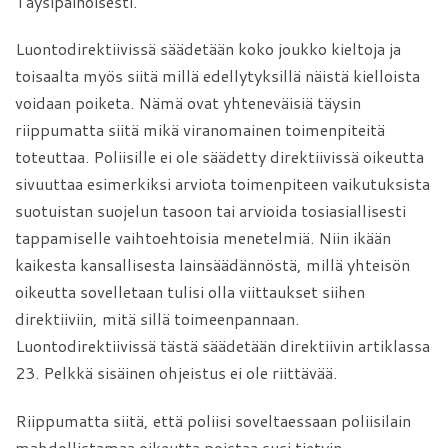
Täysipainoisesti.
Luontodirektiivissä säädetään koko joukko kieltoja ja
toisaalta myös siitä millä edellytyksillä näistä kielloista
voidaan poiketa. Nämä ovat yhteneväisiä täysin
riippumatta siitä mikä viranomainen toimenpiteitä
toteuttaa. Poliisille ei ole säädetty direktiivissä oikeutta
sivuuttaa esimerkiksi arviota toimenpiteen vaikutuksista
suotuistan suojelun tasoon tai arvioida tosiasiallisesti
tappamiselle vaihtoehtoisia menetelmiä. Niin ikään
kaikesta kansallisesta lainsäädännöstä, millä yhteisön
oikeutta sovelletaan tulisi olla viittaukset siihen
direktiiviin, mitä sillä toimeenpannaan.
Luontodirektiivissä tästä säädetään direktiivin artiklassa
23. Pelkkä sisäinen ohjeistus ei ole riittävää.
Riippumatta siitä, että poliisi soveltaessaan poliisilain
mahdollistamaa oikeutta poistaa susi tietyin