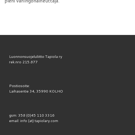
pieni vahingonaiheuttaja.
Luonnonsuojeluliitto Tapiola ry
rek.nro 215.877
Postiosoite:
Laihasentie 34, 35990 KOLHO
gsm: 358 (0)45 110 3316
email: info (at) tapiolary.com