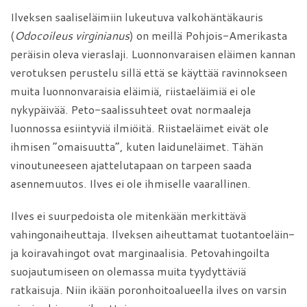
Ilveksen saaliseläimiin lukeutuva valkohäntäkauris
(
Odocoileus virginianus
) on meillä Pohjois-Amerikasta
peräisin oleva vieraslaji. Luonnonvaraisen eläimen kannan
verotuksen perustelu sillä että se käyttää ravinnokseen
muita luonnonvaraisia eläimiä, riistaeläimiä ei ole
nykypäivää. Peto-saalissuhteet ovat normaaleja
luonnossa esiintyviä ilmiöitä. Riistaeläimet eivät ole
ihmisen ”omaisuutta”, kuten laiduneläimet. Tähän
vinoutuneeseen ajattelutapaan on tarpeen saada
asennemuutos. Ilves ei ole ihmiselle vaarallinen.
Ilves ei suurpedoista ole mitenkään merkittävä
vahingonaiheuttaja. Ilveksen aiheuttamat tuotantoeläin-
ja koiravahingot ovat marginaalisia. Petovahingoilta
suojautumiseen on olemassa muita tyydyttäviä
ratkaisuja. Niin ikään poronhoitoalueella ilves on varsin