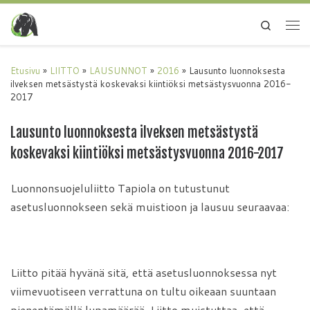
Search
Etusivu
»
LIITTO
»
LAUSUNNOT
»
2016
»
Lausunto luonnoksesta
ilveksen metsästystä koskevaksi kiintiöksi metsästysvuonna 2016-
2017
Lausunto luonnoksesta ilveksen metsästystä
koskevaksi kiintiöksi metsästysvuonna 2016-2017
Luonnonsuojeluliitto Tapiola on tutustunut
asetusluonnokseen sekä muistioon ja lausuu seuraavaa:
Liitto pitää hyvänä sitä, että asetusluonnoksessa nyt
viimevuotiseen verrattuna on tultu oikeaan suuntaan
pienentämällä lupamäärää. Liitto muistuttaa, että