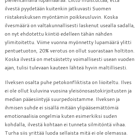
ilvestä pyydetään kuitenkin jatkuvasti Suomen
riistakeskuksen myöntämin poikkeusluvin. Koska
ilvesmäärä on valtakunnallisesti laskenut usealla sadalla,
on nyt ehdotettu kiintiö edelleen tähän nähden
ylimitoitettu. Viime vuonna myönnetty lupamäärä ylitti
pentuetuoton, 20% verotus on ollut suorastaan holtiton.
Koska ilvestä on metsästetty voimallisesti usean vuoden
ajan, tulisi tulevaan kauteen lähteä hyvin maltillisesti.
Ilveksen osalta puhe petokonfliktista on liioiteltu. Ilves
ei ole ollut kuluvina vuosina yleisönosastokirjoitusten ja
median pääesiintyjä suurpedoistamme. Ilveksen ja
ihmisen suhde ei sisällä mitään ylipääsemättömiä
emotionaalisia ongelmia kuten esimerkiksi suden
kohdalla, ilvestä kohtaan ei tunneta silmitöntä vihaa.
Turha siis yrittää luoda sellaista mitä ei ole olemassa.