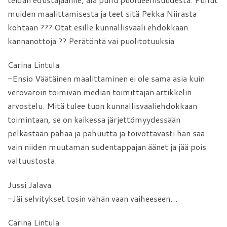
muiden maalittamisesta ja teet sitä Pekka Niirasta
kohtaan ??? Otat esille kunnallisvaali ehdokkaan
kannanottoja ?? Perätöntä vai puolitotuuksia
Carina Lintula
-Ensio Väätäinen maalittaminen ei ole sama asia kuin
verovaroin toimivan median toimittajan artikkelin
arvostelu. Mitä tulee tuon kunnallisvaaliehdokkaan
toimintaan, se on kaikessa järjettömyydessään
pelkästään pahaa ja pahuutta ja toivottavasti hän saa
vain niiden muutaman sudentappajan äänet ja jää pois
valtuustosta.
Jussi Jalava
-Jäi selvitykset tosin vähän vaan vaiheeseen…
Carina Lintula