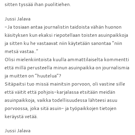
sitten tyssää ihan puolitiehen.
Jussi Jalava
-Ja tosiaan antaa journalistin taidoista vähän huonon
käsityksen kun ekaksi riepotellaan toisten asuinpaikkoja
ja sitten ku he vastaavat niin käytetään sanontaa ”niin
metsä vastaa..”
Olisi mielenkiintoista kuulla ammattilaiselta kommentti
että millä perusteella minun asuinpaikka on journalismia
ja muitten on ”huutelua”?
Sitäpaitsi tuo missä mainitsin porvoon, oli vastine sille
että väitit että pohjois-karjalassa etsitään meidän
asuinpaikkoja, vaikka todellisuudessa lähteesi asuu
porvoossa, joka sitä asuin- ja työpaikkojen tietojen
keräystä vetää.
Jussi Jalava