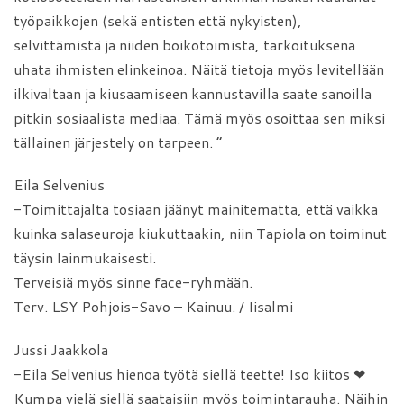
työpaikkojen (sekä entisten että nykyisten),
selvittämistä ja niiden boikotoimista, tarkoituksena
uhata ihmisten elinkeinoa. Näitä tietoja myös levitellään
ilkivaltaan ja kiusaamiseen kannustavilla saate sanoilla
pitkin sosiaalista mediaa. Tämä myös osoittaa sen miksi
tällainen järjestely on tarpeen. ”
Eila Selvenius
-Toimittajalta tosiaan jäänyt mainitematta, että vaikka
kuinka salaseuroja kiukuttaakin, niin Tapiola on toiminut
täysin lainmukaisesti.
Terveisiä myös sinne face-ryhmään.
Terv. LSY Pohjois-Savo – Kainuu. / Iisalmi
Jussi Jaakkola
-Eila Selvenius hienoa työtä siellä teette! Iso kiitos ❤
Kumpa vielä siellä saataisiin myös toimintarauha. Näihin