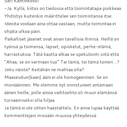
Sari Kantinkoski
-Ja. Kyllä, kiitos on tiedossa että toimintatapa poikkeaa.
Yhdistys kuitenkin määrittelee sen toimintansa itse.
Ideoita voidaan aina ottaa vastaan, mutta toimintaa ei
ohjata ulkoa päin.
Paikalliset jäsenet ovat aivan tavallisia ihmisä. Heillä on
työnsä ja toimensa, lapset, opiskelut, perhe-elämä,
harrastuksia. Tätä kautta alkaa se spekulointi siitä että
”Ahaa, se on varmaan tuo” Tai tämä, tai tämä toinen…?
Joku näistä? Keitähän ne mahtaa olla?
Maaseudun(kaan) ääni ei ole homogeeninen. Se on
moniääninen. Me olemme nyt onnistuneet antamaan
äänen heille, joille ainoa vaihtoehto oli muun elämänsä
turvaamiseksi olla hiljaa.
Ja tämä ei ole sitten haastattelu. En anna lupaa käyttää
kommenttejani missään muussa yhteydessä.