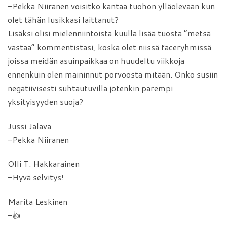
-Pekka Niiranen voisitko kantaa tuohon ylläolevaan kun
olet tähän lusikkasi laittanut?
Lisäksi olisi mielenniintoista kuulla lisää tuosta ”metsä
vastaa” kommentistasi, koska olet niissä faceryhmissä
joissa meidän asuinpaikkaa on huudeltu viikkoja
ennenkuin olen maininnut porvoosta mitään. Onko susiin
negatiivisesti suhtautuvilla jotenkin parempi
yksityisyyden suoja?
Jussi Jalava
-Pekka Niiranen
Olli T. Hakkarainen
-Hyvä selvitys!
Marita Leskinen
-👍