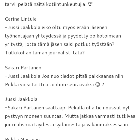
tarvii pelätä näitä kotiintunkeutujia. 👏
Carina Lintula
-Jussi Jaakkola eikö oltu myös erään jäsenen
työnantajaan yhteydessä ja pyydetty boikotoimaan
yritystä, jotta tämä jäsen saisi potkut työstään?
Tutkikohan tämän journalisti tätä?
Sakari Partanen
-Jussi Jaakkola Jos nuo tiedot pitää paikkaansa niin
Pekka voisi tarttua tuohon seuraavaksi 😉 ?
Jussi Jaakkola
-Sakari Partanen saattaapi Pekalla olla tie noussut nyt
pystyyn moneen suuntaa. Mutta jatkaa varmasti tutkivaa
journalismia täydestä sydämestä ja vakaumuksessaan.
Pekka Niiranen