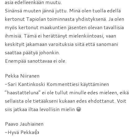
asia edelleenkään muutu.
Sinänsä muuten jännä juttu. Minä olen tuolla edellä
kertonut Tapiolan toiminnasta yhdistyksenä. Ja olen
myös kertonut maakuntien jäsenten olevan tavallisia
ihmisiä. Tämä ei herättänyt mielenkiintoasi, vaan
keskityit jakamaan varoituksia siitä että sanomani
saattaa päätyä johonkin.
Enempää sanottavaa ei ole.
Pekka Niiranen
-Sari Kantinkoski Kommenttiesi käyttäminen
”haastatteluna” ei ole tullut minulle edes mieleen, eikä
sellaista ole tietääkseni kukaan edes ehdottanut. Voit
siis jatkaa iltaa levollisin mielin 😀
Paavo Jauhiainen
-Hyvä Pekka👍