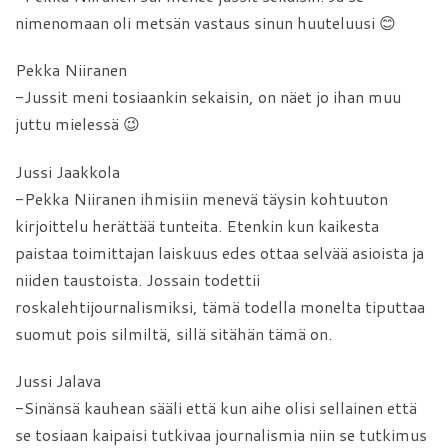
nimenomaan oli metsän vastaus sinun huuteluusi 😊
Pekka Niiranen
-Jussit meni tosiaankin sekaisin, on näet jo ihan muu
juttu mielessä 😉
Jussi Jaakkola
-Pekka Niiranen ihmisiin menevä täysin kohtuuton
kirjoittelu herättää tunteita. Etenkin kun kaikesta
paistaa toimittajan laiskuus edes ottaa selvää asioista ja
niiden taustoista. Jossain todettii
roskalehtijournalismiksi, tämä todella monelta tiputtaa
suomut pois silmiltä, sillä sitähän tämä on.
Jussi Jalava
-Sinänsä kauhean sääli että kun aihe olisi sellainen että
se tosiaan kaipaisi tutkivaa journalismia niin se tutkimus