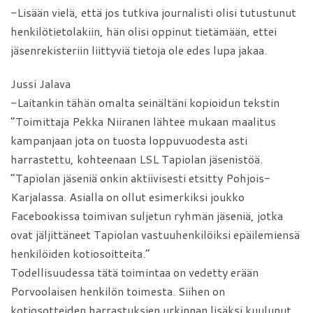
-Lisään vielä, että jos tutkiva journalisti olisi tutustunut
henkilötietolakiin, hän olisi oppinut tietämään, ettei
jäsenrekisteriin liittyviä tietoja ole edes lupa jakaa.
Jussi Jalava
-Laitankin tähän omalta seinältäni kopioidun tekstin
”Toimittaja Pekka Niiranen lähtee mukaan maalitus
kampanjaan jota on tuosta loppuvuodesta asti
harrastettu, kohteenaan LSL Tapiolan jäsenistöä.
”Tapiolan jäseniä onkin aktiivisesti etsitty Pohjois-
Karjalassa. Asialla on ollut esimerkiksi joukko
Facebookissa toimivan suljetun ryhmän jäseniä, jotka
ovat jäljittäneet Tapiolan vastuuhenkilöiksi epäilemiensä
henkilöiden kotiosoitteita.”
Todellisuudessa tätä toimintaa on vedetty erään
Porvoolaisen henkilön toimesta. Siihen on
kotiosotteiden harrastuksien urkinnan lisäksi kuulunut