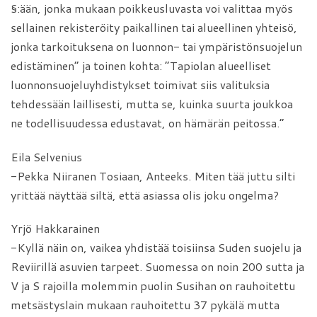
§:ään, jonka mukaan poikkeusluvasta voi valittaa myös
sellainen rekisteröity paikallinen tai alueellinen yhteisö,
jonka tarkoituksena on luonnon- tai ympäristönsuojelun
edistäminen” ja toinen kohta: ”Tapiolan alueelliset
luonnonsuojeluyhdistykset toimivat siis valituksia
tehdessään laillisesti, mutta se, kuinka suurta joukkoa
ne todellisuudessa edustavat, on hämärän peitossa.”
Eila Selvenius
-Pekka Niiranen Tosiaan, Anteeks. Miten tää juttu silti
yrittää näyttää siltä, että asiassa olis joku ongelma?
Yrjö Hakkarainen
-Kyllä näin on, vaikea yhdistää toisiinsa Suden suojelu ja
Reviirillä asuvien tarpeet. Suomessa on noin 200 sutta ja
V ja S rajoilla molemmin puolin Susihan on rauhoitettu
metsästyslain mukaan rauhoitettu 37 pykälä mutta