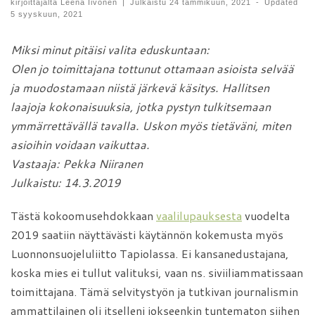
kirjoittajalta
Leena Iivonen
|
Julkaistu
24 tammikuun, 2021
-
Updated
5 syyskuun, 2021
Miksi minut pitäisi valita eduskuntaan:
Olen jo toimittajana tottunut ottamaan asioista selvää
ja muodostamaan niistä järkevä käsitys. Hallitsen
laajoja kokonaisuuksia, jotka pystyn tulkitsemaan
ymmärrettävällä tavalla. Uskon myös tietäväni, miten
asioihin voidaan vaikuttaa.
Vastaaja: Pekka Niiranen
Julkaistu: 14.3.2019
Tästä kokoomusehdokkaan
vaalilupauksesta
vuodelta
2019 saatiin näyttävästi käytännön kokemusta myös
Luonnonsuojeluliitto Tapiolassa. Ei kansanedustajana,
koska mies ei tullut valituksi, vaan ns. siviiliammatissaan
toimittajana. Tämä selvitystyön ja tutkivan journalismin
ammattilainen oli itselleni jokseenkin tuntematon siihen