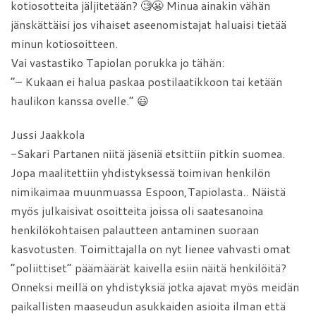
kotiosotteita jäljitetään? 🧐😬 Minua ainakin vähän
jänskättäisi jos vihaiset aseenomistajat haluaisi tietää
minun kotiosoitteen.
Vai vastastiko Tapiolan porukka jo tähän:
”– Kukaan ei halua paskaa postilaatikkoon tai ketään
haulikon kanssa ovelle.” 😃
Jussi Jaakkola
-Sakari Partanen niitä jäseniä etsittiin pitkin suomea.
Jopa maalitettiin yhdistyksessä toimivan henkilön
nimikaimaa muunmuassa Espoon,Tapiolasta.. Näistä
myös julkaisivat osoitteita joissa oli saatesanoina
henkilökohtaisen palautteen antaminen suoraan
kasvotusten. Toimittajalla on nyt lienee vahvasti omat
”poliittiset” päämäärät kaivella esiin näitä henkilöitä?
Onneksi meillä on yhdistyksiä jotka ajavat myös meidän
paikallisten maaseudun asukkaiden asioita ilman että