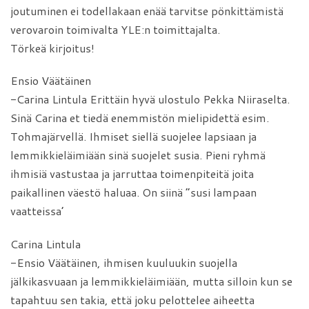
joutuminen ei todellakaan enää tarvitse pönkittämistä
verovaroin toimivalta YLE:n toimittajalta.
Törkeä kirjoitus!
Ensio Väätäinen
-Carina Lintula Erittäin hyvä ulostulo Pekka Niiraselta.
Sinä Carina et tiedä enemmistön mielipidettä esim.
Tohmajärvellä. Ihmiset siellä suojelee lapsiaan ja
lemmikkieläimiään sinä suojelet susia. Pieni ryhmä
ihmisiä vastustaa ja jarruttaa toimenpiteitä joita
paikallinen väestö haluaa. On siinä ”susi lampaan
vaatteissa’
Carina Lintula
-Ensio Väätäinen, ihmisen kuuluukin suojella
jälkikasvuaan ja lemmikkieläimiään, mutta silloin kun se
tapahtuu sen takia, että joku pelottelee aiheetta