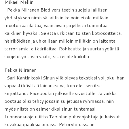
Mikael Mellin
-Pekka Niiranen Biodiversiteetin suojelu laillisen
yhdistyksen nimissä laillisin keinoin ei ole millään
muotoa äärilaitaa, vaan aivan järjellistä toimintaa
kaikkien hyväksi. Se että urkitaan toisten kotiosoitteita,
häiriköidään ja uhkaillaan milloin milläkin on laitonta
terrorismia, eli äärilaitaa. Rohkeutta ja suurta sydäntä
suojelutyö tosin vaatii, sitä ei ole kaikilla.
Pekka Niiranen
-Sari Kantinkoski Sinun yllä olevaa tekstiäsi voi joku ihan
vapaasti käyttää lainauksena, kun olet sen itse
kirjoittanut Facebookin julkiselle sivustolle. Ja vaikka
postaus olisi tehty jossain suljetussa ryhmässä, niin
myös niistä on esimerkiksi sinun tuntemasi
Luonnonsuojeluliitto Tapiolan puheenjohtaja julkaissut
kuvakaappauksia omassa Petoryhmässään.