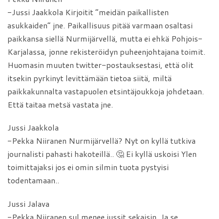
-Jussi Jaakkola Kirjoitit ”meidän paikallisten
asukkaiden” jne. Paikallisuus pitää varmaan osaltasi
paikkansa siellä Nurmijärvellä, mutta ei ehkä Pohjois-
Karjalassa, jonne rekisteröidyn puheenjohtajana toimit.
Huomasin muuten twitter-postauksestasi, että olit
itsekin pyrkinyt levittämään tietoa siitä, miltä
paikkakunnalta vastapuolen etsintäjoukkoja johdetaan.
Että taitaa metsä vastata jne.
Jussi Jaakkola
-Pekka Niiranen Nurmijärvellä? Nyt on kyllä tutkiva
journalisti pahasti hakoteillä.. 🤔 Ei kyllä uskoisi Ylen
toimittajaksi jos ei omin silmin tuota pystyisi
todentamaan..
Jussi Jalava
-Pekka Niiranen sul menee jussit sekaisin. Ja se