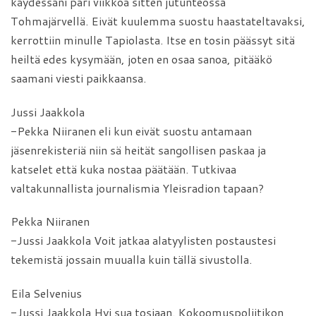
käydessäni pari viikkoa sitten jutunteossa
Tohmajärvellä. Eivät kuulemma suostu haastateltavaksi,
kerrottiin minulle Tapiolasta. Itse en tosin päässyt sitä
heiltä edes kysymään, joten en osaa sanoa, pitääkö
saamani viesti paikkaansa.
Jussi Jaakkola
-Pekka Niiranen eli kun eivät suostu antamaan
jäsenrekisteriä niin sä heität sangollisen paskaa ja
katselet että kuka nostaa päätään. Tutkivaa
valtakunnallista journalismia Yleisradion tapaan?
Pekka Niiranen
-Jussi Jaakkola Voit jatkaa alatyylisten postaustesi
tekemistä jossain muualla kuin tällä sivustolla.
Eila Selvenius
-Jussi Jaakkola Hyi sua tosiaan. Kokoomuspoliitikon