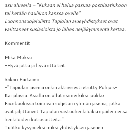
asu alueella – ”Kukaan ei halua paskaa postilaatikkoon
tai ketään haulikon kanssa ovelle”
Luonnonsuojeluliitto Tapiolan alueyhdistykset ovat
valittaneet susiasioista jo lähes neljäkymmentä kertaa.
Kommentit
Mika Moksu
-Hyvä juttu ja hyvä että teit.
Sakari Partanen
-”Tapiolan jäseniä onkin aktiivisesti etsitty Pohjois-
Karjalassa. Asialla on ollut esimerkiksi joukko
Facebookissa toimivan suljetun ryhmän jäseniä, jotka
ovat jäljittäneet Tapiolan vastuuhenkilöiksi epäilemiensä
henkilöiden kotiosoitteita.”
Tulitko kysyneeksi miksi yhdistyksen jäsenen