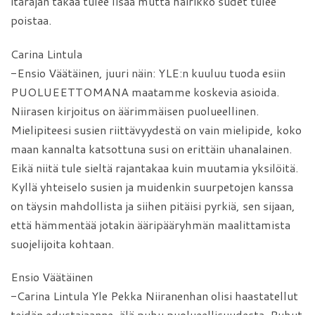
itärajan takaa tulee lisää mutta häirikkö sudet tulee
poistaa.
Carina Lintula
-Ensio Väätäinen, juuri näin: YLE:n kuuluu tuoda esiin
PUOLUEETTOMANA maatamme koskevia asioida.
Niirasen kirjoitus on äärimmäisen puolueellinen.
Mielipiteesi susien riittävyydestä on vain mielipide, koko
maan kannalta katsottuna susi on erittäin uhanalainen.
Eikä niitä tule sieltä rajantakaa kuin muutamia yksilöitä.
Kyllä yhteiselo susien ja muidenkin suurpetojen kanssa
on täysin mahdollista ja siihen pitäisi pyrkiä, sen sijaan,
että hämmentää jotakin ääripääryhmän maalittamista
suojelijoita kohtaan.
Ensio Väätäinen
-Carina Lintula Yle Pekka Niiranenhan olisi haastatellut
teidän edustajaanne, älä puhu puolueellisuudesta. Puhut