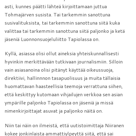
asti, kunnes päätti lähteä kirjoittamaan juttua
Tohmajärven susista. Tai tarkemmin sanottuna
susivalituksista, tai tarkemmin sanottuna siitä kuka
valittaa tai tarkemmin sanottuna siitä paljonko ja ketä
jäseniä Luonnonsuojeluliitto Tapiolassa on.
Kyllä, asiassa olisi ollut aineksia yhteiskunnallisesti
hyvinkin merkittävään tutkivaan journalismiin. Silloin
vain asiasanoina olisi pitänyt käyttää oikeussuoja,
direktiivi, hallinnnon tasapuolisuus ja muita tällaisia
huomattavan haasteellisia teemoja verrattuna siihen,
että keskittyy kutomaan vihjailujen verkkoa sen asian
ympärille paljonko Tapiolassa on jäseniä ja missä
nimenkirjoittajat asuvat ja paljonko näitä on.
Niin tai näin on ilmeistä, että uutistoimittaja Niiranen
kokee jonkinlaista ammattiylpeyttä siitä, että sai