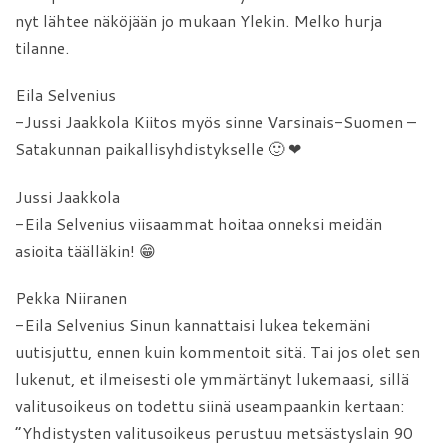
nyt lähtee näköjään jo mukaan Ylekin. Melko hurja
tilanne.
Eila Selvenius
-Jussi Jaakkola Kiitos myös sinne Varsinais-Suomen –
Satakunnan paikallisyhdistykselle 🙂 ❤
Jussi Jaakkola
-Eila Selvenius viisaammat hoitaa onneksi meidän
asioita täälläkin! 😁
Pekka Niiranen
-Eila Selvenius Sinun kannattaisi lukea tekemäni
uutisjuttu, ennen kuin kommentoit sitä. Tai jos olet sen
lukenut, et ilmeisesti ole ymmärtänyt lukemaasi, sillä
valitusoikeus on todettu siinä useampaankin kertaan:
”Yhdistysten valitusoikeus perustuu metsästyslain 90