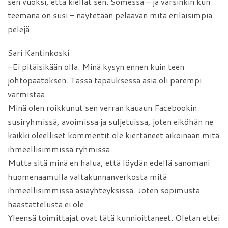
sen vuoksi, että kiellät sen. Somessa – ja varsinkin kun
teemana on susi – näytetään pelaavan mitä erilaisimpia
pelejä.
Sari Kantinkoski
-Ei pitäisikään olla. Minä kysyn ennen kuin teen
johtopäätöksen. Tässä tapauksessa asia oli parempi
varmistaa.
Minä olen roikkunut sen verran kauaun Facebookin
susiryhmissä, avoimissa ja suljetuissa, joten eiköhän ne
kaikki oleelliset kommentit ole kiertäneet aikoinaan mitä
ihmeellisimmissä ryhmissä.
Mutta sitä minä en halua, että löydän edellä sanomani
huomenaamulla valtakunnanverkosta mitä
ihmeellisimmissä asiayhteyksissä. Joten sopimusta
haastattelusta ei ole.
Yleensä toimittajat ovat tätä kunnioittaneet. Oletan ettei