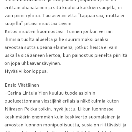
erittäin uhanalainen ja sitä kuuluisi kaikkien suojella, ei
vain pieni ryhmä. Tuo asenne että ”tappaa saa, mutta ei
suojella” pitäisi muuttaa täysin.
Kiitos muuten huomiostasi. Tunnen jonkun verran
ihmisiä tuolta alueelta ja he suurimmaksi osaksi
arvostaa sutta upeana eläimenä, jotkut heistä ei vain
uskalla sitä ääneen kertoa, kun painostus pieneltä piiriltä
on jopa uhkaavansävyinen.
Hyvää viikonloppua.
Ensio Väätäinen
-Carina Lintula Ylen kuuluu tuoda asioihin
puolueettomana viestijänä erilaisia näkökulmia kuten
Niirasen Pekka toikin, hyvä juttu. Liikun luonnossa
keskimäärin enemmän kuin keskiverto suomalainen ja
arvostan luonnon monipuolisuutta, susia on riittävästi ja