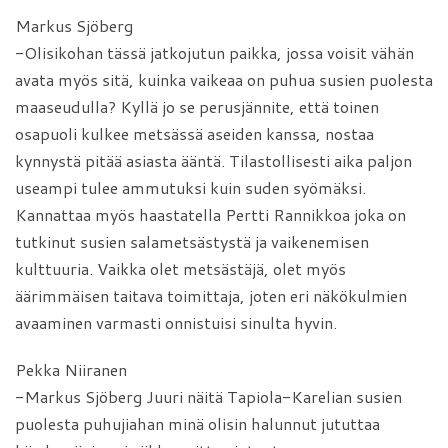
Markus Sjöberg
-Olisikohan tässä jatkojutun paikka, jossa voisit vähän
avata myös sitä, kuinka vaikeaa on puhua susien puolesta
maaseudulla? Kyllä jo se perusjännite, että toinen
osapuoli kulkee metsässä aseiden kanssa, nostaa
kynnystä pitää asiasta ääntä. Tilastollisesti aika paljon
useampi tulee ammutuksi kuin suden syömäksi.
Kannattaa myös haastatella Pertti Rannikkoa joka on
tutkinut susien salametsästystä ja vaikenemisen
kulttuuria. Vaikka olet metsästäjä, olet myös
äärimmäisen taitava toimittaja, joten eri näkökulmien
avaaminen varmasti onnistuisi sinulta hyvin.
Pekka Niiranen
-Markus Sjöberg Juuri näitä Tapiola-Karelian susien
puolesta puhujiahan minä olisin halunnut jututtaa