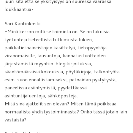
juuri sitä että se yksityisyys on suuressa vaarassa
loukkaantua?
Sari Kantinkoski
-Minä kerron mitä se toiminta on. Se on lukuisia
työtunteja tieteellistä tutkimusta lukien,
paikkatietoaineistojen käsittelyä, tietopyyntöjä
viranomaisille, lausuntoja, kannatustuotteiden
järjestämistä myyntiin. blogikirjoituksia,
sääntömääräisiä kokouksia, pöytäkirjoja, talkootyötä
esim. suon ennallistamiseksi, petoaidan pystytystä,
paneelissa esiintymistä, pyydettäessä
asintuntijaluentoja, sähköposteja.
Mitä sinä ajattelit sen olevan? Miten tämä poikkeaa
normaalista yhdistystoiminnasta? Onko tässä jotain lain
vastaista?