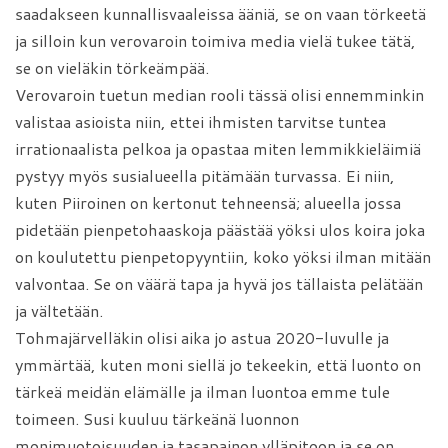
saadakseen kunnallisvaaleissa ääniä, se on vaan törkeetä
ja silloin kun verovaroin toimiva media vielä tukee tätä,
se on vieläkin törkeämpää.
Verovaroin tuetun median rooli tässä olisi ennemminkin
valistaa asioista niin, ettei ihmisten tarvitse tuntea
irrationaalista pelkoa ja opastaa miten lemmikkieläimiä
pystyy myös susialueella pitämään turvassa. Ei niin,
kuten Piiroinen on kertonut tehneensä; alueella jossa
pidetään pienpetohaaskoja päästää yöksi ulos koira joka
on koulutettu pienpetopyyntiin, koko yöksi ilman mitään
valvontaa. Se on väärä tapa ja hyvä jos tällaista pelätään
ja vältetään.
Tohmajärvelläkin olisi aika jo astua 2020-luvulle ja
ymmärtää, kuten moni siellä jo tekeekin, että luonto on
tärkeä meidän elämälle ja ilman luontoa emme tule
toimeen. Susi kuuluu tärkeänä luonnon
monimuotoisuuden ja tasapainon ylläpitoon ja se on