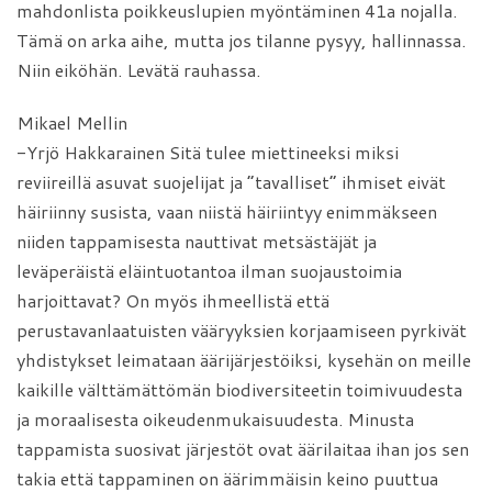
mahdonlista poikkeuslupien myöntäminen 41a nojalla.
Tämä on arka aihe, mutta jos tilanne pysyy, hallinnassa.
Niin eiköhän. Levätä rauhassa.
Mikael Mellin
-Yrjö Hakkarainen Sitä tulee miettineeksi miksi
reviireillä asuvat suojelijat ja ”tavalliset” ihmiset eivät
häiriinny susista, vaan niistä häiriintyy enimmäkseen
niiden tappamisesta nauttivat metsästäjät ja
leväperäistä eläintuotantoa ilman suojaustoimia
harjoittavat? On myös ihmeellistä että
perustavanlaatuisten vääryyksien korjaamiseen pyrkivät
yhdistykset leimataan äärijärjestöiksi, kysehän on meille
kaikille välttämättömän biodiversiteetin toimivuudesta
ja moraalisesta oikeudenmukaisuudesta. Minusta
tappamista suosivat järjestöt ovat äärilaitaa ihan jos sen
takia että tappaminen on äärimmäisin keino puuttua