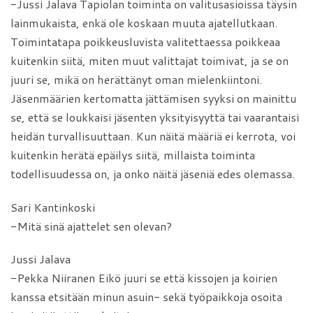
-Jussi Jalava Tapiolan toiminta on valitusasioissa täysin
lainmukaista, enkä ole koskaan muuta ajatellutkaan.
Toimintatapa poikkeusluvista valitettaessa poikkeaa
kuitenkin siitä, miten muut valittajat toimivat, ja se on
juuri se, mikä on herättänyt oman mielenkiintoni.
Jäsenmäärien kertomatta jättämisen syyksi on mainittu
se, että se loukkaisi jäsenten yksityisyyttä tai vaarantaisi
heidän turvallisuuttaan. Kun näitä määriä ei kerrota, voi
kuitenkin herätä epäilys siitä, millaista toiminta
todellisuudessa on, ja onko näitä jäseniä edes olemassa.
Sari Kantinkoski
-Mitä sinä ajattelet sen olevan?
Jussi Jalava
-Pekka Niiranen Eikö juuri se että kissojen ja koirien
kanssa etsitään minun asuin- sekä työpaikkoja osoita