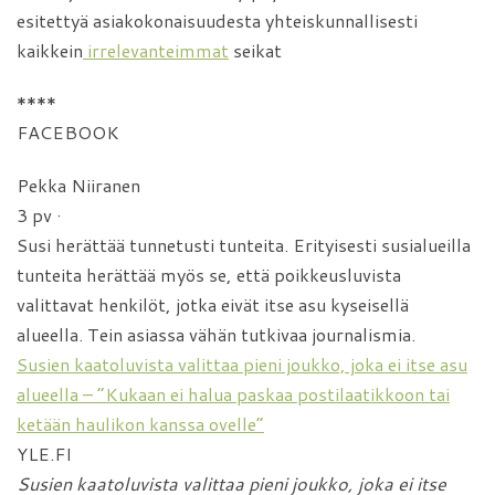
esitettyä asiakokonaisuudesta yhteiskunnallisesti
kaikkein
irrelevanteimmat
seikat
****
FACEBOOK
Pekka Niiranen
3 pv ·
Susi herättää tunnetusti tunteita. Erityisesti susialueilla
tunteita herättää myös se, että poikkeusluvista
valittavat henkilöt, jotka eivät itse asu kyseisellä
alueella. Tein asiassa vähän tutkivaa journalismia.
Susien kaatoluvista valittaa pieni joukko, joka ei itse asu
alueella – ”Kukaan ei halua paskaa postilaatikkoon tai
ketään haulikon kanssa ovelle”
YLE.FI
Susien kaatoluvista valittaa pieni joukko, joka ei itse