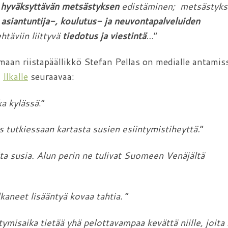
hyväksyttävän metsästyksen
edistäminen; metsästyks
n
asiantuntija-, koulutus- ja neuvontapalveluiden
täviin liittyvä
tiedotus ja viestintä
…
”
an riistapäällikkö Stefan Pellas on medialle antamis
i
Ilkalle
seuraavaa:
ka kylässä
.”
 tutkiessaan kartasta susien esiintymistiheyttä.
”
ita susia. Alun perin ne tulivat Suomeen Venäjältä
kaneet lisääntyä kovaa tahtia.
”
ymisaika tietää yhä pelottavampaa kevättä niille, joita 