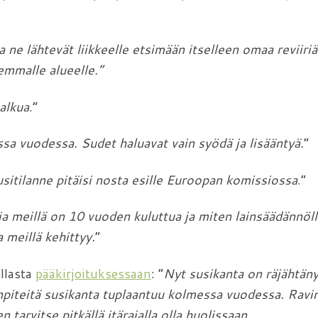
 ne lähtevät liikkeelle etsimään itselleen omaa reviiri
emmalle alueelle.”
alkua
.”
a vuodessa. Sudet haluavat vain syödä ja lisääntyä.
”
itilanne pitäisi nosta esille Euroopan komissiossa
.”
ia meillä on 10 vuoden kuluttua ja miten lainsäädännöll
 meillä kehittyy.
”
llasta
pääkirjoituksessaan
: ”
Nyt susikanta on räjähtäny
enpiteitä susikanta tuplaantuu kolmessa vuodessa. Rav
 tarvitse pitkällä itärajalla olla huolissaan