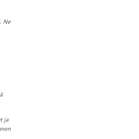
ä. Ne
ä
t ja
innon