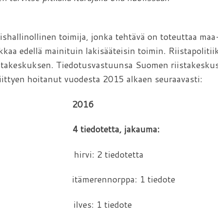
shallinollinen toimija, jonka tehtävä on toteuttaa maa
kaa edellä mainituin lakisääteisin toimin. Riistapolitii
riistakeskuksen. Tiedotusvastuunsa Suomen riistakesku
ittyen hoitanut vuodesta 2015 alkaen seuraavasti:
2016
:
4 tiedotetta, jakauma:
hirvi: 2 tiedotetta
 itämerennorppa: 1 tiedote
te ilves: 1 tiedote