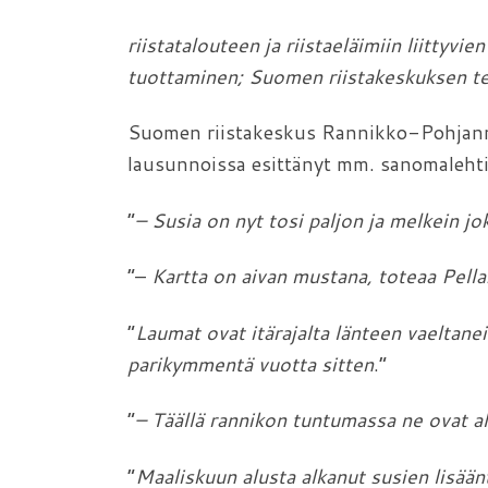
riistatalouteen ja riistaeläimiin liittyvie
tuottaminen; Suomen riistakeskuksen teh
Suomen riistakeskus Rannikko-Pohjanma
lausunnoissa esittänyt mm. sanomaleht
”
– Susia on nyt tosi paljon ja melkein jo
”–
Kartta on aivan mustana, toteaa Pellas
”
Laumat ovat itärajalta länteen vaeltane
parikymmentä vuotta sitten
.”
”
– Täällä rannikon tuntumassa ne ovat al
”
Maaliskuun alusta alkanut susien lisäänt