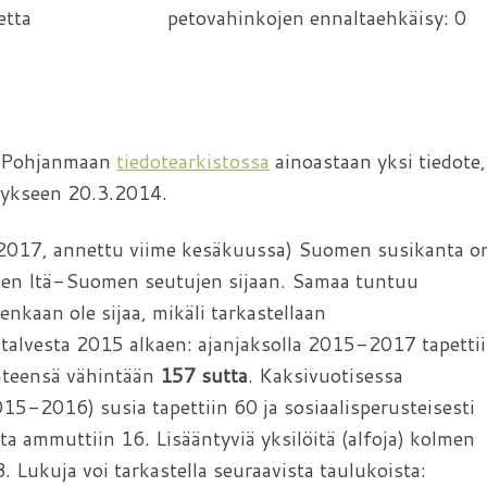
tiedotetta petovahinkojen ennaltaehkäisy: 0
o-Pohjanmaan
tiedotearkistossa
ainoastaan yksi tiedote,
itykseen 20.3.2014.
 2017, annettu viime kesäkuussa) Suomen susikanta o
isten Itä-Suomen seutujen sijaan. Samaa tuntuu
enkaan ole sijaa, mikäli tarkastellaan
alvesta 2015 alkaen: ajanjaksolla 2015-2017 tapetti
yhteensä vähintään
157
sutta
. Kaksivuotisessa
5-2016) susia tapettiin 60 ja sosiaalisperusteisesti
a ammuttiin 16. Lisääntyviä yksilöitä (alfoja) kolmen
. Lukuja voi tarkastella seuraavista taulukoista: