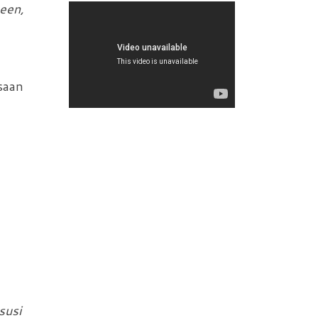
een,
saan
susi