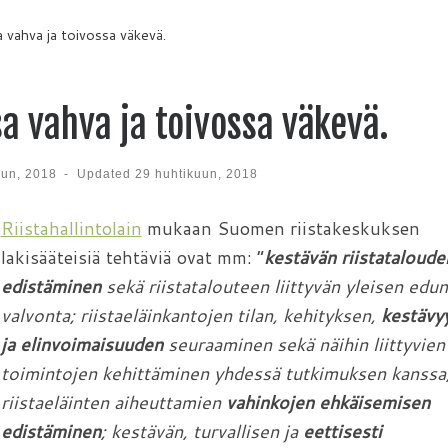
 vahva ja toivossa väkevä.
a vahva ja toivossa väkevä.
uun, 2018
-
Updated
29 huhtikuun, 2018
Riistahallintolain
mukaan Suomen riistakeskuksen
lakisääteisiä tehtäviä ovat mm: ”
kestävän riistataloude
edistäminen
sekä riistatalouteen liittyvän yleisen edun
valvonta; riistaeläinkantojen tilan, kehityksen,
kestävy
ja elinvoimaisuuden
seuraaminen sekä näihin liittyvien
toimintojen kehittäminen yhdessä tutkimuksen kanssa
riistaeläinten aiheuttamien
vahinkojen ehkäisemisen
edistäminen
; kestävän, turvallisen ja
eettisesti