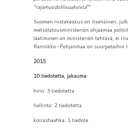
”rajamuodollisuuksista
””
Suomen riistakeskus on itsenäinen, julki
metsätalousministeriön ohjaamaa politiik
laatiminen on ministeriön tehtävä, ei 
Rannikko-Pohjanmaa on suurpetoihin li
2015
10 tiedotetta, jakauma
hirvi: 3 tiedotetta 
hallinto: 2 tiedotetta
koirashaahka: 1 tiedo