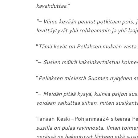
kavahduttaa
.”
”– Viime kevään pennut potkitaan pois, ja
levittäytyvät yhä rohkeammin ja yhä laaj
”
Tämä kevät on Pellaksen mukaan vasta 
”–
Susien määrä kaksinkertaistuu kolmess
”
Pellaksen mielestä Suomen nykyinen sus
”–
Meidän pitää kysyä, kuinka paljon sus
voidaan vaikuttaa siihen, miten susikanta
Tänään Keski-Pohjanmaa24 siteeraa Pe
susilla on pulaa ravinnosta. Ilman toim
perässä ne hakeutuvat länteen eikä susien