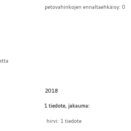
ovahinkojen ennaltaehkäisy: 0
etta
2018
1 tiedote, jakauma:
hirvi: 1 tiedote