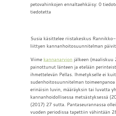
petovahinkojen ennaltaehkäisy: 0 
tiedotetta
Susia käsittelee riistakeskus Rannikk
liittyen kannanhoitosuunnitelman päiv
Viime
kannanarvion
jälkeen (maaliskuu
painottunut länteen ja etelään perinte
ihmettelevän Pellas. Ihmetykselle ei kuit
sudenhoitosuunnitelman toimeenpanoa t
erinäisin luvin, määräyksin tai luvatta 
kannanhoidollisessa metsästyksessä (201
(2017) 27 sutta. Pantaseurannassa olleit
vuoden periodissa tapettiin vähintään 28