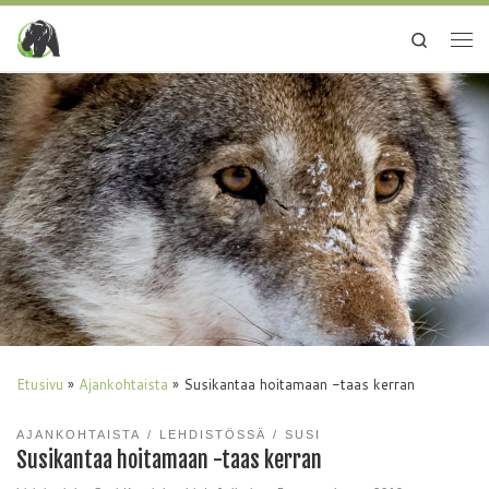
Search
Etusivu
»
Ajankohtaista
»
Susikantaa hoitamaan -taas kerran
AJANKOHTAISTA
LEHDISTÖSSÄ
SUSI
Susikantaa hoitamaan -taas kerran