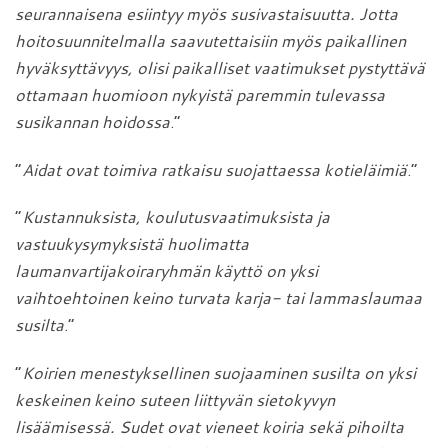
seurannaisena esiintyy myös susivastaisuutta. Jotta
hoitosuunnitelmalla saavutettaisiin myös paikallinen
hyväksyttävyys, olisi paikalliset vaatimukset pystyttävä
ottamaan huomioon
nykyistä paremmin tulevassa
susikannan hoidossa
.”
”
Aidat ovat toimiva ratkaisu suojattaessa kotieläimiä
.”
”
Kustannuksista, koulutusvaatimuksista ja
vastuukysymyksistä huolimatta
laumanvartijakoiraryhmän käyttö
on yksi
vaihtoehtoinen keino turvata karja- tai lammaslaumaa
susilta
.”
”
Koirien menestyksellinen suojaaminen susilta on yksi
keskeinen keino suteen liittyvän sietokyvyn
lisäämisessä. Sudet ovat vieneet koiria sekä pihoilta