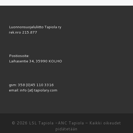
Luonnonsuojeluliitto Tapiola ry
rek.nro 215.877
Postiosoite:
Laihasentie 34, 35990 KOLHO
gsm: 358 (0)45 110 3316
email: info (at) tapiolary.com
© 2026
LSL Tapiola -ANC Tapiola
–
Kaikki oikeudet
pidätetään