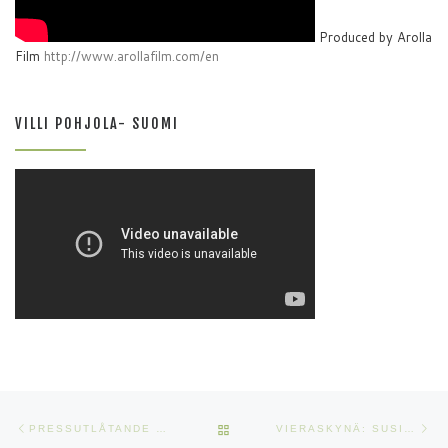
Produced by Arolla
Film
http://www.arollafilm.com/en
VILLI POHJOLA- SUOMI
Artikkelien navigointi
Edellinen
Se
ARTIKKELISIVULLE
PRESSUTLÅTANDE 11.10.2019
VIERASKYNÄ: SUSIVALHEIDEN VERKOSTO