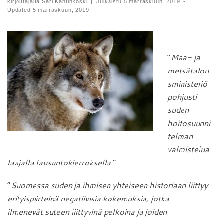
kirjoittajalta
Sari Kantinkoski
|
Julkaistu
5 marraskuun, 2019
-
Updated
5 marraskuun, 2019
”
Maa- ja
metsätalou
sministeriö
pohjusti
suden
hoitosuunni
telman
valmistelua
laajalla lausuntokierroksella
.”
”
Suomessa suden ja ihmisen yhteiseen historiaan liittyy
erityispiirteinä negatiivisia kokemuksia, jotka
ilmenevät
suteen liittyvinä pelkoina ja joiden