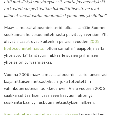
että metsästyksen yhteydessä, mutta jos menetyksiä
tarkastellaan
pelkästään lukumääräisesti, ne ovat
jääneet vuositasolla muutamiin kymmeniin yksilöihin
.”
Maa- ja metsätalousministeriö julkaisi tänään Suomen
susikannan hoitosuunnitelmasta päivitetyn version. Yllä
olevat sitaatit ovat kuitenkin peräisin vuoden
2005
hoitosuunnitelmasta
, jolloin samalla ”laajapohjaisella
yhteistyöllä” lähdettiin liikkeelle susien ja ihmisen
yhteiselon turvaamiseksi.
Vuonna 2006 maa-ja metsätalousministeriö lanseerasi
laajamittaisen metsästyksen, joka toteutettiin
vahinkoperusteisin poikkeusluvin. Vielä vuoteen 2006
saakka suhteellisen tasaiseen kasvuun lähtenyt
susikanta kääntyi laskuun metsästyksen jälkeen.
Kannanhoitosuunnitelman päivitykseen
turvauduttiin