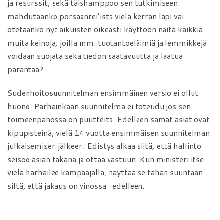
ja resurssit, sekä täishamppoo sen tutkimiseen
mahdutaanko porsaanrei’istä vielä kerran läpi vai
otetaanko nyt aikuisten oikeasti käyttöön näitä kaikkia
muita keinoja, joilla mm. tuotantoeläimiä ja lemmikkejä
voidaan suojata sekä tiedon saatavuutta ja laatua
parantaa?
Sudenhoitosuunnitelman ensimmäinen versio ei ollut
huono. Parhainkaan suunnitelma ei toteudu jos sen
toimeenpanossa on puutteita. Edelleen samat asiat ovat
kipupisteinä, vielä 14 vuotta ensimmäisen suunnitelman
julkaisemisen jälkeen. Edistys alkaa siitä, että hallinto
seisoo asian takana ja ottaa vastuun. Kun ministeri itse
vielä harhailee kampaajalla, näyttää se tähän suuntaan
siltä, että jakaus on vinossa -edelleen.