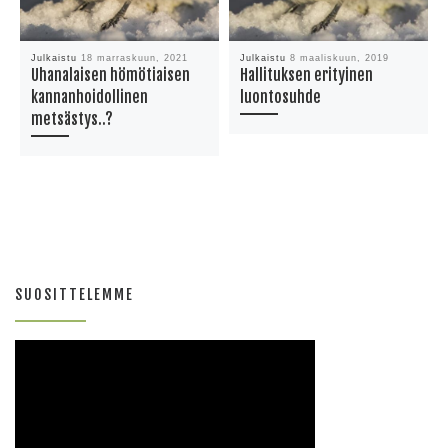
Julkaistu
18 marraskuun, 2021
Julkaistu
8 maaliskuun, 2019
Uhanalaisen hömötiaisen
Hallituksen erityinen
kannanhoidollinen
luontosuhde
metsästys..?
SUOSITTELEMME