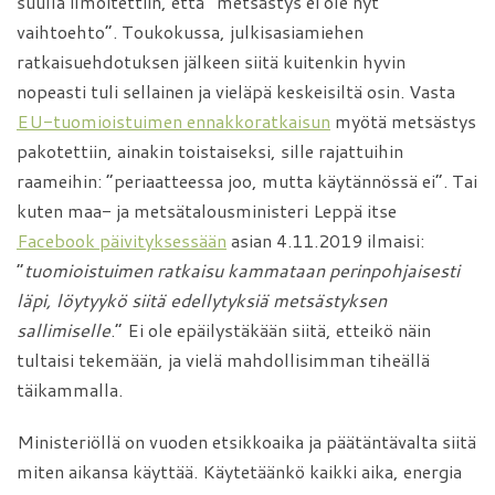
suulla ilmoitettiin, että ”metsästys ei ole nyt
vaihtoehto”. Toukokussa, julkisasiamiehen
ratkaisuehdotuksen jälkeen siitä kuitenkin hyvin
nopeasti tuli sellainen ja vieläpä keskeisiltä osin. Vasta
EU-tuomioistuimen ennakkoratkaisun
myötä metsästys
pakotettiin, ainakin toistaiseksi, sille rajattuihin
raameihin: ”periaatteessa joo, mutta käytännössä ei”. Tai
kuten maa- ja metsätalousministeri Leppä itse
Facebook päivityksessään
asian 4.11.2019 ilmaisi:
”
tuomioistuimen ratkaisu kammataan perinpohjaisesti
läpi, löytyykö siitä edellytyksiä metsästyksen
sallimiselle
.” Ei ole epäilystäkään siitä, etteikö näin
tultaisi tekemään, ja vielä mahdollisimman tiheällä
täikammalla.
Ministeriöllä on vuoden etsikkoaika ja päätäntävalta siitä
miten aikansa käyttää. Käytetäänkö kaikki aika, energia