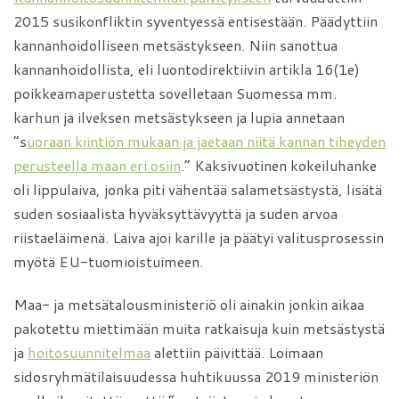
2015 susikonfliktin syventyessä entisestään. Päädyttiin
kannanhoidolliseen metsästykseen. Niin sanottua
kannanhoidollista, eli luontodirektiivin artikla 16(1e)
poikkeamaperustetta sovelletaan Suomessa mm.
karhun ja ilveksen metsästykseen ja lupia annetaan
”s
uoraan kiintiön mukaan ja jaetaan niitä kannan tiheyden
perusteella maan eri osiin
.” Kaksivuotinen kokeiluhanke
oli lippulaiva, jonka piti vähentää salametsästystä, lisätä
suden sosiaalista hyväksyttävyyttä ja suden arvoa
riistaeläimenä. Laiva ajoi karille ja päätyi valitusprosessin
myötä EU-tuomioistuimeen.
Maa- ja metsätalousministeriö oli ainakin jonkin aikaa
pakotettu miettimään muita ratkaisuja kuin metsästystä
ja
hoitosuunnitelmaa
alettiin päivittää. Loimaan
sidosryhmätilaisuudessa huhtikuussa 2019 ministeriön