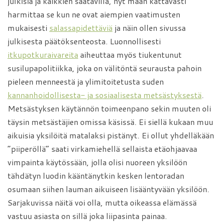
julkisia ja kaikkien saatavilla, nyt maan kattavasti
harmittaa se kun ne ovat aiempien vaatimusten
mukaisesti
salassapidettäviä
ja näin ollen sivussa
julkisesta päätöksenteosta. Luonnollisesti
itkupotkuraivareita
aiheuttaa myös tiukentunut
susilupapolitiikka, joka on välitöntä seurausta pahoin
pieleen menneestä ja ylimitoitetusta suden
kannanhoidollisesta- ja sosiaalisesta metsästyksestä
.
Metsästyksen käytännön toimeenpano sekin muuten oli
täysin metsästäjien omissa käsissä. Ei siellä kukaan muu
aikuisia yksilöitä matalaksi pistänyt. Ei ollut yhdelläkään
”piiperöllä” saati virkamiehellä sellaista etäohjaavaa
vimpainta käytössään, jolla olisi nuoreen yksilöön
tähdätyn luodin kääntänytkin kesken lentoradan
osumaan siihen lauman aikuiseen lisääntyvään yksilöön.
Sarjakuvissa näitä voi olla, mutta oikeassa elämässä
vastuu asiasta on sillä joka liipasinta painaa.