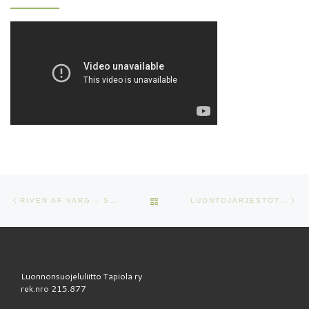
Artikkelien navigointi
Edellinen
Se
ARTIKKELISIVULLE
RIVEN AF VARG – SUDEN RAATELEMA
LUONTOJÄRJESTÖT EIVÄT OHJAILE SUOMEN OIKEUSLAITOSTA
Luonnonsuojeluliitto Tapiola ry
rek.nro 215.877