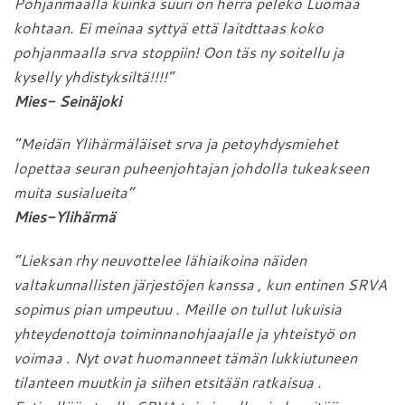
Pohjanmaalla kuinka suuri on herra peleko Luomaa
kohtaan. Ei meinaa syttyä että laitdttaas koko
pohjanmaalla srva stoppiin! Oon täs ny soitellu ja
kyselly yhdistyksiltä!!!!”
Mies- Seinäjoki
”Meidän Ylihärmäläiset srva ja petoyhdysmiehet
lopettaa seuran puheenjohtajan johdolla tukeakseen
muita susialueita”
Mies-Ylihärmä
”Lieksan rhy neuvottelee lähiaikoina näiden
valtakunnallisten järjestöjen kanssa , kun entinen SRVA
sopimus pian umpeutuu . Meille on tullut lukuisia
yhteydenottoja toiminnanohjaajalle ja yhteistyö on
voimaa . Nyt ovat huomanneet tämän lukkiutuneen
tilanteen muutkin ja siihen etsitään ratkaisua .