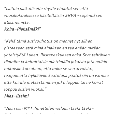
”Laitoin paikalliselle rhy:lle ehdotuksen että
vuosikokouksessa käsiteltäisiin SRVA -sopimuksen
irtisanomista.
Koira-Pieksämäki”
”Kyllä tämä susivouhotus on mennyt nyt siihen
pisteeseen että minä ainakaan en tee enään mitään
yhteistyötä Luken, Riistakeskuksen enkä Srva tehtävien
tiimoilta ja kehoittaisin miettimään jokaista jota noihin
talkoisiin kutsutaan, että onko se sen arvoista,,
reagoimatta hylkääviin kaatolupa päätöksiin on varmaa
että koirilla metsästäminen joko loppuu tai ne koirat
loppuu susien vuoksi.”
Mies-Iisalmi
”Juuri niin M** ihmettelen vieläkin täälä Etelä-