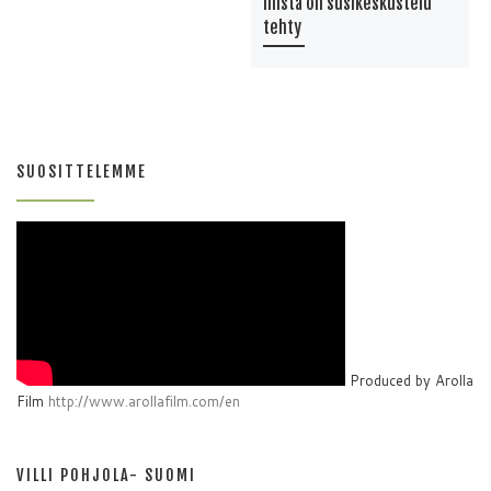
niistä on susikeskustelu
tehty
SUOSITTELEMME
Produced by Arolla
Film
http://www.arollafilm.com/en
VILLI POHJOLA- SUOMI