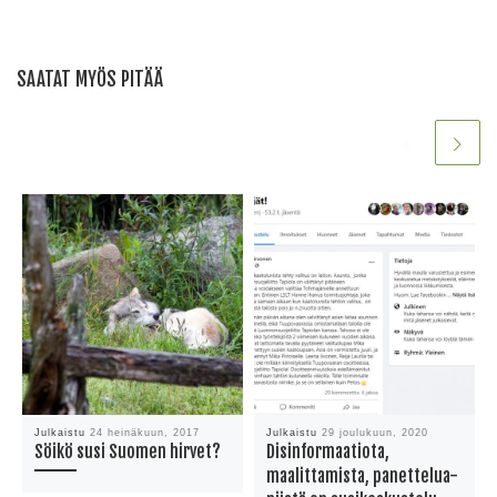
SAATAT MYÖS PITÄÄ
Julkaistu
24 heinäkuun, 2017
Julkaistu
29 joulukuun, 2020
Söikö susi Suomen hirvet?
Disinformaatiota,
maalittamista, panettelua-