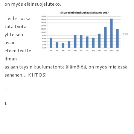
on myös eläinsuojeluteko.
Teille, jotka
tätä työtä
yhteisen
asian
eteen teette
ilman
asiaan täysin kuulumatonta älämölöä, on myös mielessä
sananen… KIITOS!
—
L