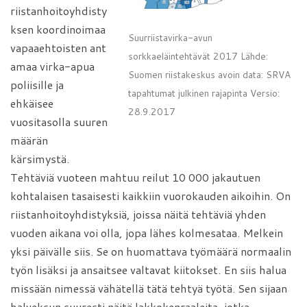
riistanhoitoyhdisty
ksen koordinoimaa
Suurriistavirka-avun
vapaaehtoisten ant
sorkkaeläintehtävät 2017 Lähde:
amaa virka-apua
Suomen riistakeskus avoin data: SRVA
poliisille ja
tapahtumat julkinen rajapinta Versio:
ehkäisee
28.9.2017
vuositasolla suuren
määrän
kärsimystä.
Tehtäviä vuoteen mahtuu reilut 10 000 jakautuen
kohtalaisen tasaisesti kaikkiin vuorokauden aikoihin. On
riistanhoitoyhdistyksiä, joissa näitä tehtäviä yhden
vuoden aikana voi olla, jopa lähes kolmesataa. Melkein
yksi päivälle siis. Se on huomattava työmäärä normaalin
työn lisäksi ja ansaitsee valtavat kiitokset. En siis halua
missään nimessä vähätellä tätä tehtyä työtä. Sen sijaan
halveksun suuresti näitä lakkokenraaleita, jotka