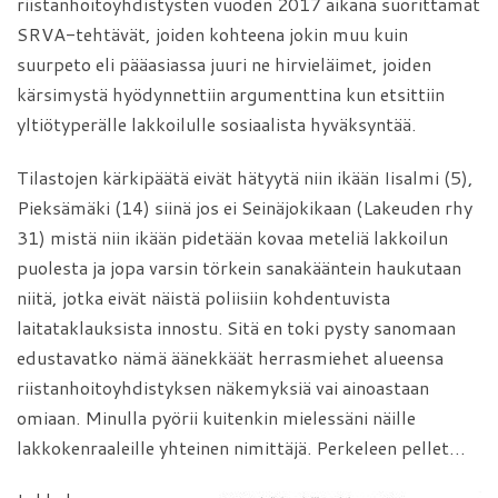
riistanhoitoyhdistysten vuoden 2017 aikana suorittamat
SRVA-tehtävät, joiden kohteena jokin muu kuin
suurpeto eli pääasiassa juuri ne hirvieläimet, joiden
kärsimystä hyödynnettiin argumenttina kun etsittiin
yltiötyperälle lakkoilulle sosiaalista hyväksyntää.
Tilastojen kärkipäätä eivät hätyytä niin ikään Iisalmi (5),
Pieksämäki (14) siinä jos ei Seinäjokikaan (Lakeuden rhy
31) mistä niin ikään pidetään kovaa meteliä lakkoilun
puolesta ja jopa varsin törkein sanakääntein haukutaan
niitä, jotka eivät näistä poliisiin kohdentuvista
laitataklauksista innostu. Sitä en toki pysty sanomaan
edustavatko nämä äänekkäät herrasmiehet alueensa
riistanhoitoyhdistyksen näkemyksiä vai ainoastaan
omiaan. Minulla pyörii kuitenkin mielessäni näille
lakkokenraaleille yhteinen nimittäjä. Perkeleen pellet…