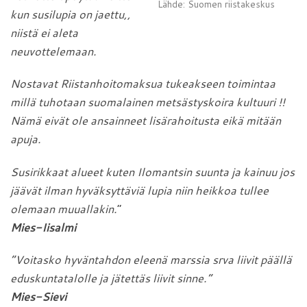
Lähde: Suomen riistakeskus
kun susilupia on jaettu,,
niistä ei aleta
neuvottelemaan.
Nostavat Riistanhoitomaksua tukeakseen toimintaa
millä tuhotaan suomalainen metsästyskoira kultuuri !!
Nämä eivät ole ansainneet lisärahoitusta eikä mitään
apuja.
Susirikkaat alueet kuten Ilomantsin suunta ja kainuu jos
jäävät ilman hyväksyttäviä lupia niin heikkoa tullee
olemaan muuallakin.
”
Mies-Iisalmi
”Voitasko hyväntahdon eleenä marssia srva liivit päällä
eduskuntatalolle ja jätettäs liivit sinne.”
Mies-Sievi