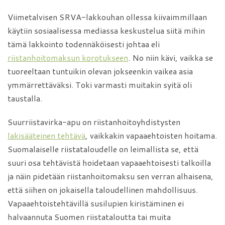
Viimetalvisen SRVA-lakkouhan ollessa kiivaimmillaan
käytiin sosiaalisessa mediassa keskustelua siitä mihin
tämä lakkointo todennäköisesti johtaa eli
riistanhoitomaksun korotukseen
. No niin kävi, vaikka se
tuoreeltaan tuntuikin olevan jokseenkin vaikea asia
ymmärrettäväksi. Toki varmasti muitakin syitä oli
taustalla.
Suurriistavirka-apu on riistanhoitoyhdistysten
lakisääteinen tehtävä
, vaikkakin vapaaehtoisten hoitama.
Suomalaiselle riistataloudelle on leimallista se, että
suuri osa tehtävistä hoidetaan vapaaehtoisesti talkoilla
ja näin pidetään riistanhoitomaksu sen verran alhaisena,
että siihen on jokaisella taloudellinen mahdollisuus.
Vapaaehtoistehtävillä susilupien kiristäminen ei
halvaannuta Suomen riistataloutta tai muita