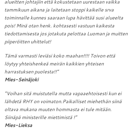
alueitten johtajiin että kokustetaan uurestaan vaikka
tammikuun aikana ja laitetaan stoppi kaikelle srva
toiminnalle kunnes saaraan lupa hävittää susi alueelta
pois! Minä otan henk. kohtasesti vastuun kaikesta
tiedottamisesta jos jotakuta pelottaa Luoman ja muitten
piiperöitten uhittelut!
Tämä varmasti leviäsi koko maahan!!!! Toivon että
löytyy yhteishenkeä meirän kaikkien yhteisen
harrastuksen puolesta!!”
Mies-Seinäjoki
”Voihan sitä muistutella mutta vapaaehtoisesti kun ei
lähdetä RHY on voimaton.Paikalliset miehethän siinä
oltava mukana muuten hommasta ei tule mitään.
Siinäpä ministerille miettimistä !”
Mies-Lieksa