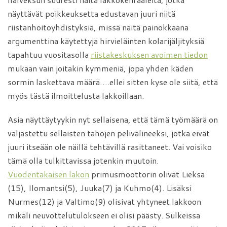
näyttävät poikkeuksetta edustavan juuri niitä
riistanhoitoyhdistyksiä, missä näitä painokkaana
argumenttina käytettyjä hirvieläinten kolarijäljityksiä
tapahtuu vuositasolla
riistakeskuksen avoimen tiedon
mukaan vain joitakin kymmeniä, jopa yhden käden
sormin laskettava määrä….ellei sitten kyse ole siitä, että
myös tästä ilmoittelusta lakkoillaan.
Asia näyttäytyykin nyt sellaisena, että tämä työmäärä on
valjastettu sellaisten tahojen pelivälineeksi, jotka eivät
juuri itseään ole näillä tehtävillä rasittaneet. Vai voisiko
tämä olla tulkittavissa jotenkin muutoin.
Vuodentakaisen lakon
primusmoottorin olivat Lieksa
(15), Ilomantsi(5), Juuka(7) ja Kuhmo(4). Lisäksi
Nurmes(12) ja Valtimo(9) olisivat yhtyneet lakkoon
mikäli neuvottelutulokseen ei olisi päästy. Sulkeissa