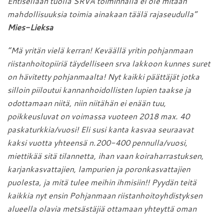
Entisellään tuolla SRVA toiminnalla ei ole mitään
mahdollisuuksia toimia ainakaan täälä rajaseudulla”
Mies-Lieksa
”Mä yritän vielä kerran! Keväällä yritin pohjanmaan
riistanhoitopiiriä täydelliseen srva lakkoon kunnes suret
on hävitetty pohjanmaalta! Nyt kaikki päättäjät jotka
silloin piiloutui kannanhoidollisten lupien taakse ja
odottamaan niitä, niin niitähän ei enään tuu,
poikkeusluvat on voimassa vuoteen 2018 max. 40
paskaturkkia/vuosi! Eli susi kanta kasvaa seuraavat
kaksi vuotta yhteensä n.200-400 pennulla/vuosi,
miettikää sitä tilannetta, ihan vaan koiraharrastuksen,
karjankasvattajien, lampurien ja poronkasvattajien
puolesta, ja mitä tulee meihin ihmisiin!! Pyydän teitä
kaikkia nyt ensin Pohjanmaan riistanhoitoyhdistyksen
alueella olavia metsästäjiä ottamaan yhteyttä oman