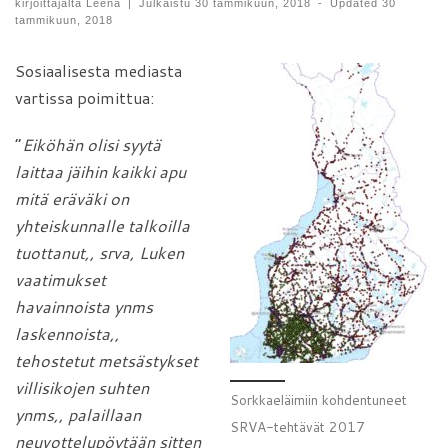
kirjoittajalta
Leena
|
Julkaistu
30 tammikuun, 2018
-
Updated
30
tammikuun, 2018
Sosiaalisesta mediasta
vartissa poimittua:
”
Eiköhän olisi syytä
laittaa jäihin kaikki apu
mitä eräväki on
yhteiskunnalle talkoilla
tuottanut,, srva, Luken
vaatimukset
havainnoista ynms
laskennoista,,
tehostetut metsästykset
villisikojen suhten
Sorkkaeläimiin kohdentuneet
ynms,, palaillaan
SRVA-tehtävät 2017
neuvottelupöytään sitten