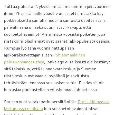
Tuttua puhetta. Nykyisin mitä ilmeisimmin jokavuotinen
ilmiö. Yhteistä näille vuosille on se, että metakka käy
poikkeuksetta samalla nuotilla samoista osoitteista ja
pelivälineenä on sekä suurriistavirka-apu, että
suurpetohavainnot. Aiemmista vuosista poiketen jopa
riistakolmiolaskennat ovat saanet lakkopuheista osansa.
Rumpua lyö tänä vuonna hattupäisen
ajokoirakasvattajan sijaan
Pohjanmaalainen
poliisikansanedustaja
, jonka ego ei selkeästi ole kestänyt
sitä takaiskua, että Lunnonvarakeskus ja Suomen
riistakeskus nyt vaan ei hypähdä jo sovituista
tehtävistään lennossa susilaskentoihin. Ei edes silloin
kun asiaa puuhastellaan eduskunnan kabineteissa.
Parisen vuotta takaperin persiitä oltiin
Etelä-Hämeessä
laittamassa penkkiin
kun suurpetohavainnot olivat