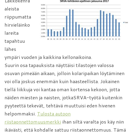
Lakkokenra
aleista
riippumatta
hirvieläinko
lareita
tapahtuu
lähes
ympäri vuoden ja kaikkina kellonaikoina.
Suurin osa tapauksista näyttäisi tilastojen valossa
osuvan pimeään aikaan, jolloin kolaripaikan löytäminen
voi olla joskus enemmän kuin haasteellista. Jokainen
tiellä liikkuja voi kantaa oman kortensa kekoon, jotta
näiden miesten ja naisten, jotkaSRVA-työtä kuitenkin
pyyteettä tekevät, tehtävä muuttuisi eden hivenen
helpommaksi.
Tulosta autoon
riistaonnettomuusmerkki
ihan siltä varalta jos käy niin
ikävästi, että kohdalle sattuu riistaonnettomuus. Tämä