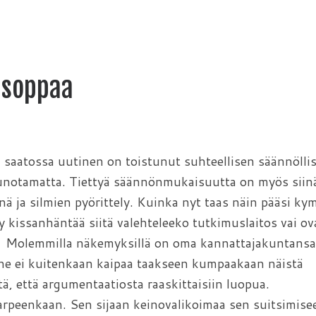
lisoppaa
saatossa uutinen on toistunut suhteellisen säännöllis
unotamatta. Tiettyä säännönmukaisuutta on myös siin
nä ja silmien pyörittely. Kuinka nyt taas näin pääsi ky
y kissanhäntää siitä valehteleeko tutkimuslaitos vai ov
ia. Molemmilla näkemyksillä on oma kannattajakuntansa
e ei kuitenkaan kaipaa taakseen kumpaakaan näistä
itä, että argumentaatiosta raaskittaisiin luopua.
arpeenkaan. Sen sijaan keinovalikoimaa sen suitsimise