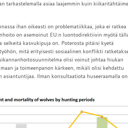
an tarkastelemalla asiaa laajemmin kuin kiikaritähtäim
nassa ihan oikeasti on problematiikkaa, joka ei ratkea s
nhoito on asemoinut EU:n luontodirektiivin myötä täll
a selkeitä kasvukipuja on. Poterosta pitäisi kyetä
öhön, mitä erityisesti sosiaalinen konflikti ratketaks
usikannanhoitosuunnitelma olisi voinut johtaa hiukan
maan ja toimeenpanon kärkeen, mikäli olisi kehdattu
n asiantuntijaa. Ilman konsultaatiota huseeraamalla on