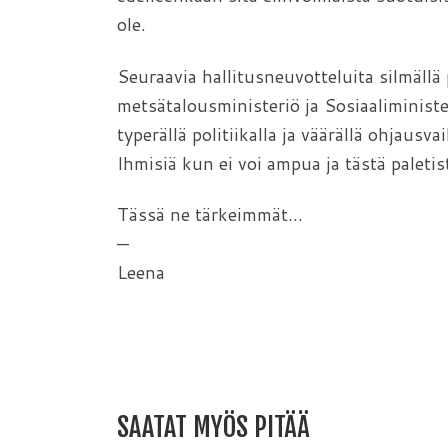
ole.
Seuraavia hallitusneuvotteluita silmäll
metsätalousministeriö ja Sosiaaliminist
typerällä politiikalla ja väärällä ohjaus
Ihmisiä kun ei voi ampua ja tästä palet
Tässä ne tärkeimmät…
—
Leena
SAATAT MYÖS PITÄÄ