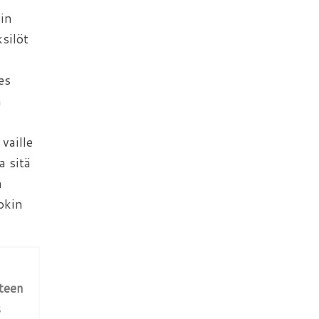
in
silöt
es
n
vaille
a sitä
n
okin
teen
s