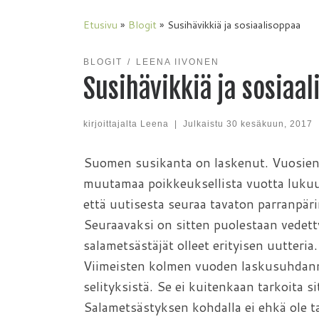
Etusivu
»
Blogit
»
Susihävikkiä ja sosiaalisoppaa
BLOGIT
LEENA IIVONEN
Susihävikkiä ja sosiaa
kirjoittajalta
Leena
|
Julkaistu
30 kesäkuun, 2017
Suomen susikanta on laskenut. Vuosien 
muutamaa poikkeuksellista vuotta luku
että uutisesta seuraa tavaton parranpäri
Seuraavaksi on sitten puolestaan vedett
salametsästäjät olleet erityisen uutter
Viimeisten kolmen vuoden laskusuhdann
selityksistä. Se ei kuitenkaan tarkoita s
Salametsästyksen kohdalla ei ehkä ole t