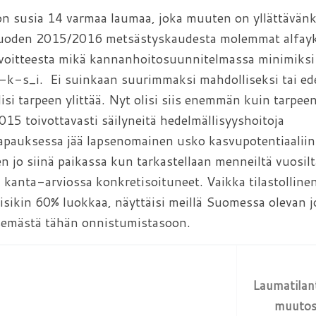
susia 14 varmaa laumaa, joka muuten on yllättävänk
uoden 2015/2016 metsästyskaudesta molemmat alfayk
tavoitteesta mikä kannanhoitosuunnitelmassa minimiksi
-k-s_i. Ei suinkaan suurimmaksi mahdolliseksi tai ed
lisi tarpeen ylittää. Nyt olisi siis enemmän kuin tarpee
15 toivottavasti säilyneitä hedelmällisyyshoitoja
tapauksessa jää lapsenomainen usko kasvupotentiaaliin 
 jo siinä paikassa kun tarkastellaan menneiltä vuosilt
kanta-arviossa konkretisoituneet. Vaikka tilastolline
isikin 60% luokkaa, näyttäisi meillä Suomessa olevan j
semästä tähän onnistumistasoon.
Laumatilan
muuto