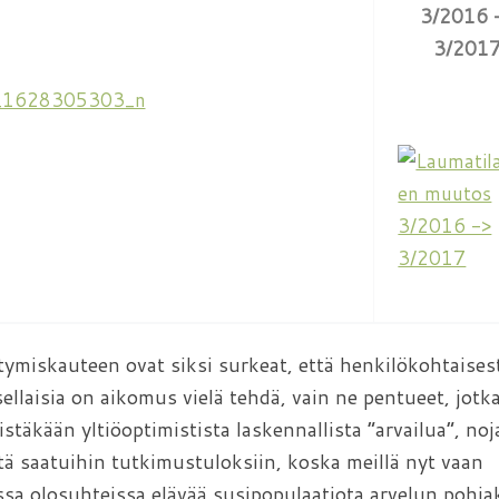
3/2016 
3/201
tymiskauteen ovat siksi surkeat, että henkilökohtaises
ellaisia on aikomus vielä tehdä, vain ne pentueet, jotk
stäkään yltiöoptimistista laskennallista ”arvailua”, noj
ä saatuihin tutkimustuloksiin, koska meillä nyt vaan
ssa olosuhteissa elävää susipopulaatiota arvelun pohjak