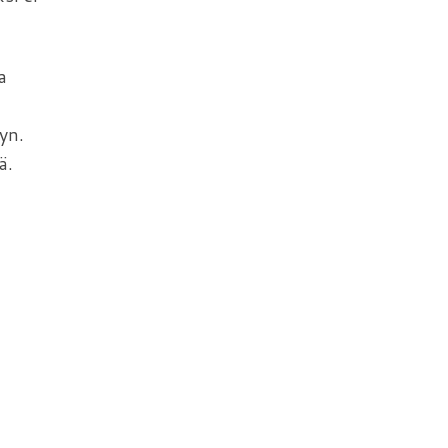
a
yn.
ä.