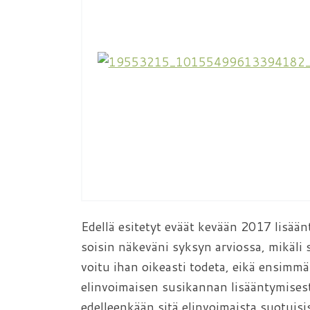
Edellä esitetyt eväät kevään 2017 lisään
soisin näkeväni syksyn arviossa, mikäli s
voitu ihan oikeasti todeta, eikä ensimmäi
elinvoimaisen susikannan lisääntymisest
edelleenkään sitä elinvoimaista suotuisi