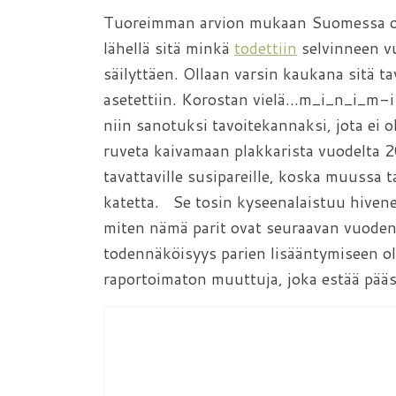
Tuoreimman arvion mukaan Suomessa on 
lähellä sitä minkä
todettiin
selvinneen v
säilyttäen. Ollaan varsin kaukana sitä 
asetettiin. Korostan vielä…m_i_n_i_m-i
niin sanotuksi tavoitekannaksi, jota ei o
ruveta kaivamaan plakkarista vuodelta 20
tavattaville susipareille, koska muussa 
katetta. Se tosin kyseenalaistuu hivenen
miten nämä parit ovat seuraavan vuoden 
todennäköisyys parien lisääntymiseen ol
raportoimaton muuttuja, joka estää pää