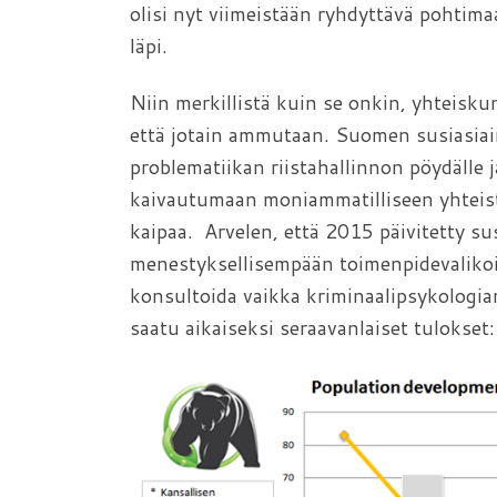
olisi nyt viimeistään ryhdyttävä pohtima
läpi.
Niin merkillistä kuin se onkin, yhteiskun
että jotain ammutaan. Suomen susiasiai
problematiikan riistahallinnon pöydälle j
kaivautumaan moniammatilliseen yhteisty
kaipaa. Arvelen, että 2015 päivitetty s
menestyksellisempään toimenpidevalikoi
konsultoida vaikka kriminaalipsykologia
saatu aikaiseksi seraavanlaiset tulokset: