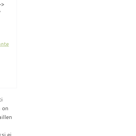
->
7
ti
a on
aillen
si ei