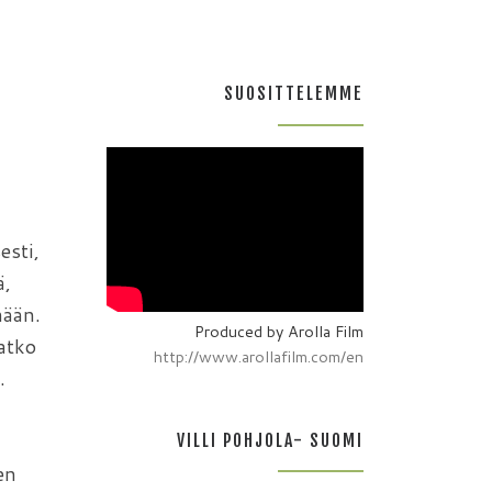
SUOSITTELEMME
esti,
ä,
mään.
Produced by Arolla Film
atko
http://www.arollafilm.com/en
.
VILLI POHJOLA- SUOMI
en