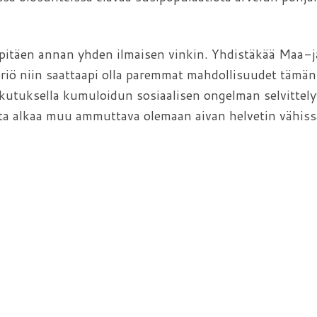
ä pitäen annan yhden ilmaisen vinkin. Yhdistäkää Maa-j
eriö niin saattaapi olla paremmat mahdollisuudet tämän
vaikutuksella kumuloidun sosiaalisen ongelman selvittely
ista alkaa muu ammuttava olemaan aivan helvetin vähiss