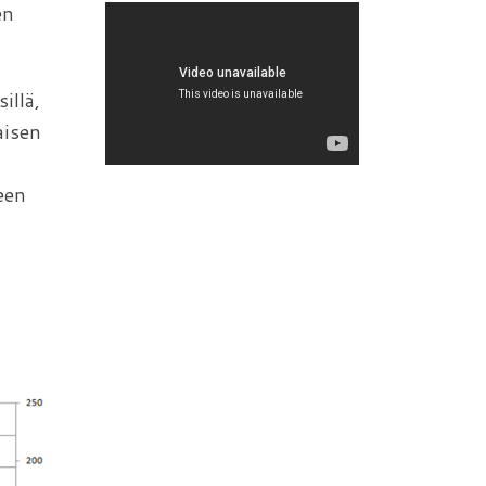
en
illä,
aisen
een