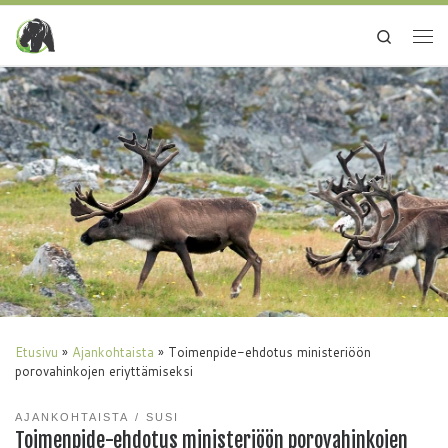
Search
Etusivu
»
Ajankohtaista
»
Toimenpide-ehdotus ministeriöön
porovahinkojen eriyttämiseksi
AJANKOHTAISTA
SUSI
Toimenpide-ehdotus ministeriöön porovahinkojen