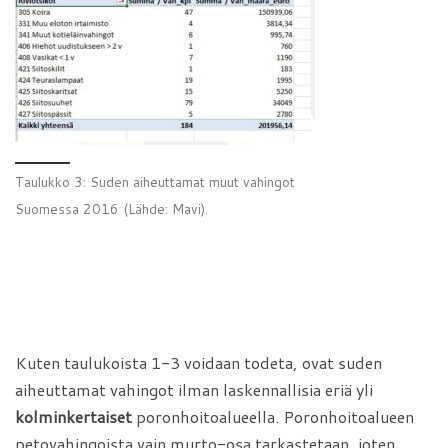
Taulukko 3: Suden aiheuttamat muut vahingot
Suomessa 2016 (Lähde: Mavi).
Kuten taulukoista 1-3 voidaan todeta, ovat suden
aiheuttamat vahingot ilman laskennallisia eriä yli
kolminkertaiset
poronhoitoalueella. Poronhoitoalueen
petovahingoista vain murto-osa tarkastetaan, joten