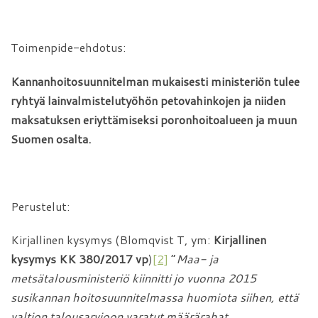
Toimenpide-ehdotus:
Kannanhoitosuunnitelman mukaisesti ministeriön tulee
ryhtyä lainvalmistelutyöhön petovahinkojen ja niiden
maksatuksen eriyttämiseksi poronhoitoalueen ja muun
Suomen osalta.
Perustelut:
Kirjallinen kysymys (Blomqvist T, ym:
Kirjallinen
kysymys KK 380/2017 vp
)
[2]
”
Maa- ja
metsätalousministeriö kiinnitti jo vuonna 2015
susikannan hoitosuunnitelmassa huomiota siihen, että
valtion talousarvioon varatut määrärahat