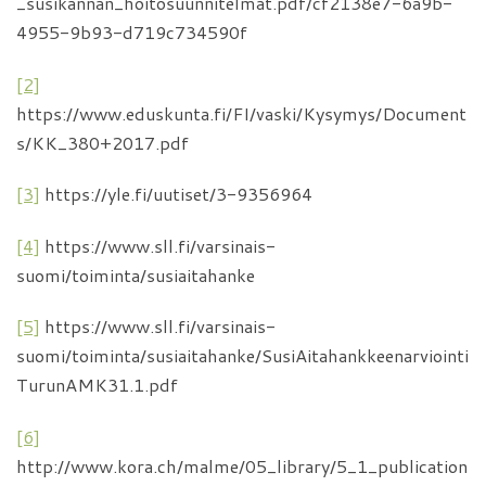
_susikannan_hoitosuunnitelmat.pdf/cf2138e7-6a9b-
4955-9b93-d719c734590f
[2]
https://www.eduskunta.fi/FI/vaski/Kysymys/Document
s/KK_380+2017.pdf
[3]
https://yle.fi/uutiset/3-9356964
[4]
https://www.sll.fi/varsinais-
suomi/toiminta/susiaitahanke
[5]
https://www.sll.fi/varsinais-
suomi/toiminta/susiaitahanke/SusiAitahankkeenarviointi
TurunAMK31.1.pdf
[6]
http://www.kora.ch/malme/05_library/5_1_publication