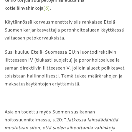
kotieläinvahinkoja
[6]
.
Käytännössä korvausmenettely siis rankaisee Etelä-
Suomen karjankasvattajia poronhoitoalueen käyttäessä
valtaosan petokorvauksista.
Susi kuuluu Etelä-Suomessa EU:n luontodirektiivin
liitteeseen IV (tiukasti suojeltu) ja poronhoitoalueella
saman direktiivin liitteeseen V, jolloin alueet poikkeavat
toisistaan hallinnollisesti. Tämä tukee määrärahojen ja
maksatuskäytäntöjen eriyttämistä.
Asia on todettu myös Suomen susikannan
hoitosuunnitelmassa, s.20: ”
Jatkossa lainsäädäntöä
muutetaan siten, että suden aiheuttamia vahinkoja