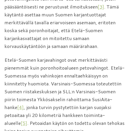
pääsääntöisesti ne perustuvat ilmoitukseen
[3]
. Tämä
käytäntö asettaa muun Suomen karjantuottajat
merkittävällä tavalla eriarvoiseen asemaan, eritoten
koska sekä poronhoitajat, että Etelä-Suomen
karjankasvattajat on mitoitettu samaan
korvauskäytäntöön ja samaan määrärahaan.
Etelä-Suomen karjavahingot ovat merkittävästi
pienemmät kuin poronhoitoalueen petovahingot. Etelä-
Suomessa myös vahinkojen ennaltaehkäisyyn on
kiinnitetty huomiota. Varsinais-Suomessa toteutettiin
Suomen riistakeskuksen ja SLL:n Varsinais-Suomen
piirin toimesta Ykkösakselin rahoittama SusiAita-
hanke
[4]
, jonka turvin pystytettiin karjan suojaksi
petoaitaa yli 20 kilometriä hankkeen toiminta-
alueelle
[5]
. Petoaidan käytön on todettu olevan tehokas
keino torjua suurpetojen aiheuttamia