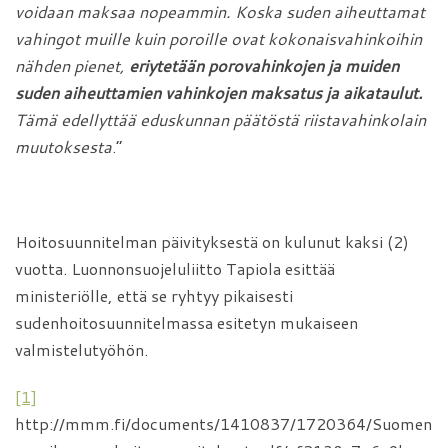
voidaan maksaa nopeammin. Koska suden aiheuttamat
vahingot muille kuin poroille ovat kokonaisvahinkoihin
nähden pienet,
eriytetään porovahinkojen ja muiden
suden aiheuttamien vahinkojen maksatus ja aikataulut.
Tämä edellyttää eduskunnan päätöstä riistavahinkolain
muutoksesta
.”
Hoitosuunnitelman päivityksestä on kulunut kaksi (2)
vuotta. Luonnonsuojeluliitto Tapiola esittää
ministeriölle, että se ryhtyy pikaisesti
sudenhoitosuunnitelmassa esitetyn mukaiseen
valmistelutyöhön.
[1]
http://mmm.fi/documents/1410837/1720364/Suomen