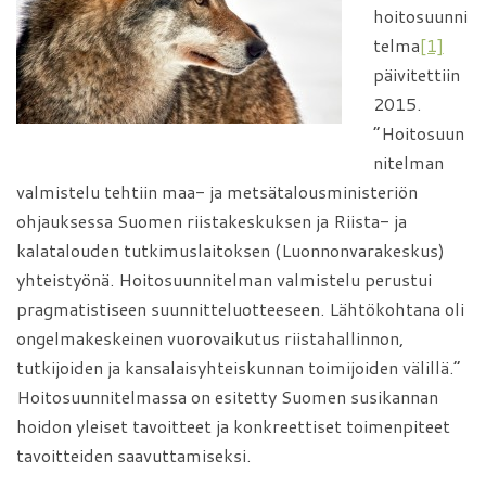
hoitosuunni
telma
[1]
päivitettiin
2015.
”Hoitosuun
nitelman
valmistelu tehtiin maa- ja metsätalousministeriön
ohjauksessa Suomen riistakeskuksen ja Riista- ja
kalatalouden tutkimuslaitoksen (Luonnonvarakeskus)
yhteistyönä. Hoitosuunnitelman valmistelu perustui
pragmatistiseen suunnitteluotteeseen. Lähtökohtana oli
ongelmakeskeinen vuorovaikutus riistahallinnon,
tutkijoiden ja kansalaisyhteiskunnan toimijoiden välillä.”
Hoitosuunnitelmassa on esitetty Suomen susikannan
hoidon yleiset tavoitteet ja konkreettiset toimenpiteet
tavoitteiden saavuttamiseksi.