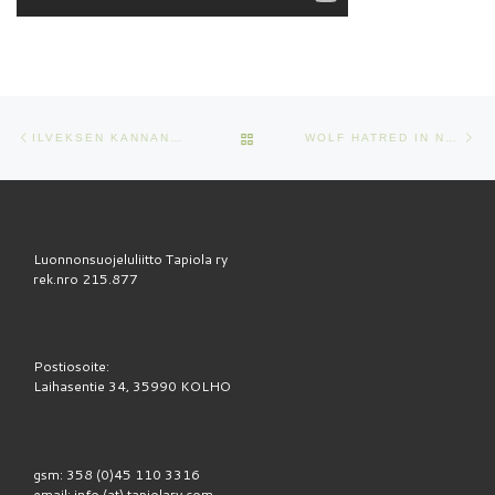
Artikkelien navigointi
Edellinen
Se
ARTIKKELISIVULLE
ILVEKSEN KANNANHOIDOLLINEN LOTTO
WOLF HATRED IN NOUSIAINEN
Luonnonsuojeluliitto Tapiola ry
rek.nro 215.877
Postiosoite:
Laihasentie 34, 35990 KOLHO
gsm: 358 (0)45 110 3316
email: info (at) tapiolary.com