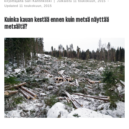
kirjoittajalta
Sari Kantinkoski
|
Julkaistu
11 toukokuun, 2015
-
Updated
11 toukokuun, 2015
Kuinka kauan kestää ennen kuin metsä näyttää
metsältä?