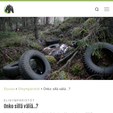
Search
Etusivu
»
Elinympäristöt
»
Onko sillä väliä…?
ELINYMPÄRISTÖT
Onko sillä väliä…?