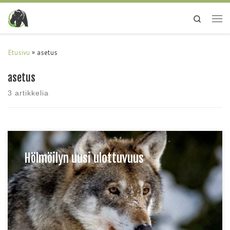
Search
Etusivu
»
asetus
asetus
3 artikkelia
Hölmöilyn uusi ulottuvuus