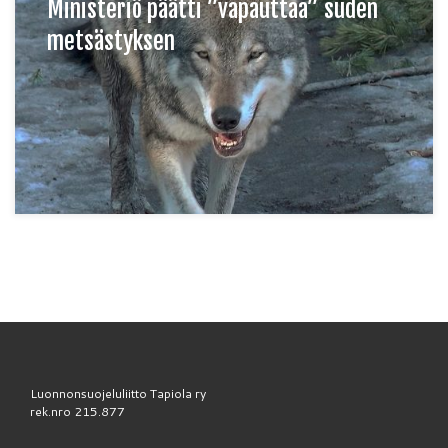
Ministeriö päätti ”vapauttaa” suden
metsästyksen
Luonnonsuojeluliitto Tapiola ry
rek.nro 215.877