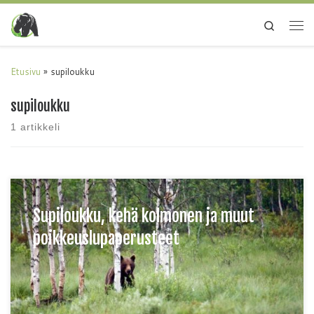
Search
Etusivu
»
supiloukku
supiloukku
1 artikkeli
Supiloukku, kehä kolmonen ja muut
poikkeuslupaperusteet