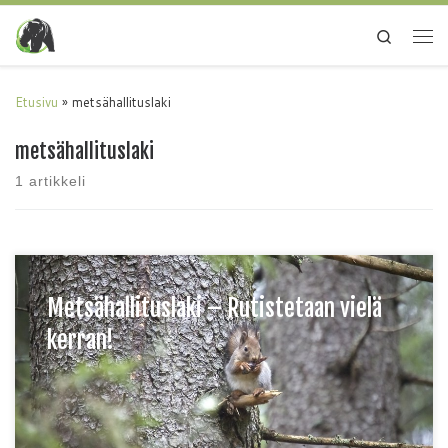
Search
Etusivu
»
metsähallituslaki
metsähallituslaki
1 artikkeli
Metsähallituslaki – Rutistetaan vielä
kerran!