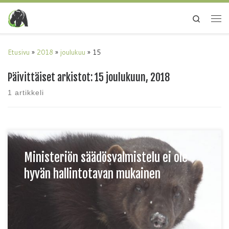
Search
Etusivu
»
2018
»
joulukuu
»
15
Päivittäiset arkistot:
15 joulukuun, 2018
1 artikkeli
Ministeriön säädösvalmistelu ei ole
hyvän hallintotavan mukainen